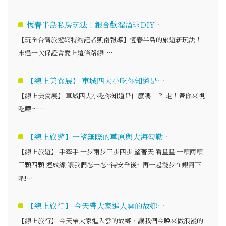
恆春半島私房玩法！銀合歡溜溜球DIY…
【玩全台灣旅遊網特約記者凱南報導】恆春半島的旅遊新玩法！
來過一次保證會愛上這條路線! …
【線上美食展】 車城四大小吃你知道是…
【線上美食展】 車城四大小吃你知道是什麼嗎！？ 走！帶你來視
吃囉～…
【線上旅遊】一望無際的草原與大海勾勒…
【線上旅遊】 手牽手 一步兩步三步四步 望著天 看星星 一顆兩顆
三顆四顆 連成線 讓我們忍一忍~待安全後~ 再一起漫步在銀河下
吧!…
【線上旅行】 今天帶大家進入雲的故鄉…
【線上旅行】 今天帶大家進入雲的故鄉，讓我們今晚來做浪漫的