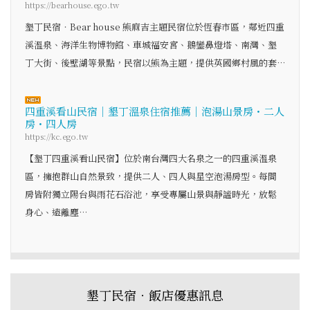
https://bearhouse.ego.tw
墾丁民宿‧Bear house 熊麻吉主題民宿位於恆春市區，鄰近四重
溪溫泉、海洋生物博物館、車城福安宮、鵝鑾鼻燈塔、南灣、墾
丁大街、後壁湖等景點，民宿以熊為主題，提供英國鄉村風的套…
四重溪看山民宿｜墾丁溫泉住宿推薦｜泡湯山景房・二人
房・四人房
https://kc.ego.tw
【墾丁四重溪看山民宿】位於南台灣四大名泉之一的四重溪溫泉
區，擁抱群山自然景致，提供二人、四人與星空泡湯房型。每間
房皆附獨立陽台與雨花石浴池，享受專屬山景與靜謐時光，放鬆
身心、遠離塵…
墾丁民宿‧飯店優惠訊息