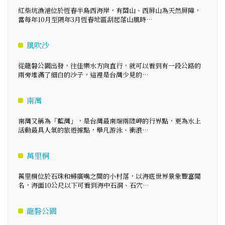
紅柴坑漁港位於恆春半島西海岸，有關山、西屏山為天然屏障，
當每年10月至隔年3月恆春地區刮起落山風時…
風吹沙
從龍磐公園出發，往佳樂水方向直行，就可以看到有一段公路的
兩旁堆滿了細白的沙子，這裡是台灣少見的…
南灣
南灣又稱為「藍灣」，是台灣最南端兩陸岬的行界點，更為水上
活動最具人氣的旅遊據點，舉凡游泳、衝浪…
萬里桐
萬里桐位於石珠和蟳廣嘴之間的小村落，以海底世界景象豐富聞
名，海面10公尺以下可看到海中石洞、石穴…
龍磐公園