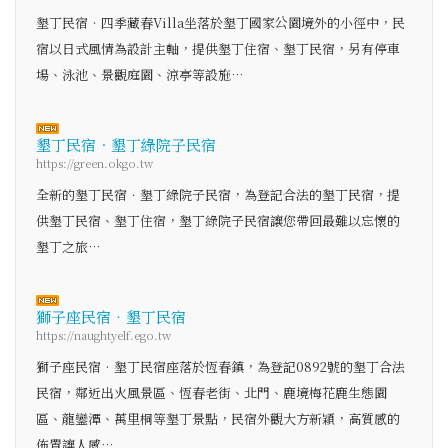
墾丁民宿‧四季藏春Villa坐落於墾丁國家公園境外的小徑中，民
宿以日式風情為設計主軸，提供墾丁住宿、墾丁民宿，另有停車
場、泳池、景觀庭園、涼亭等設施…
墾丁民宿．墾丁綠院子民宿
https://green.okgo.tw
全新的墾丁民宿．墾丁綠院子民宿，為登記合法的墾丁民宿，提
供墾丁民宿、墾丁住宿，墾丁綠院子民宿讓您帶回最難以忘懷的
墾丁之旅…
獅子座民宿‧墾丁民宿
https://naughtyelf.ego.tw
獅子座民宿‧墾丁民宿座落於恆春鎮，為登記0892號的墾丁合法
民宿，鄰近出火風景區、恆春老街、北門、鹿境梅花鹿生態園
區、龍鑾潭、萬里桐等墾丁景點，民宿外觀大方新穎，高質感的
佈置讓人感…