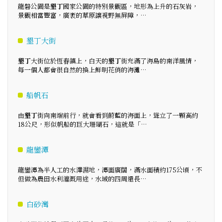
龍磐公園是
墾丁
國家公園的特別景觀區，地形為上升的石灰岩，
景觀相當豐富，廣袤的草原讓視野無屏障，…
墾丁大街
墾丁
大街位於恆春鎮上，白天的
墾丁
街充滿了海島的南洋風情，
每一個人都會很自然的換上鮮明花俏的海灘…
船帆石
由
墾丁
街向南端前行，就會看到蔚藍的海面上，聳立了一顆高約
18公尺，形似帆船的巨大珊瑚石，這就是「…
龍鑾潭
龍鑾潭為半人工的水澤濕地，潭面廣闊，滿水面積約175公頃，不
但做為農田水利灌溉用途，水域的四周還長…
白砂灣