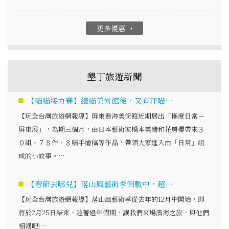
更多優惠
arrow_right
墾丁旅遊新聞
【貓貓接力賽】繼貓美術館後，又有汪喵…
【玩全台灣旅遊網報導】屏東看海美術館近期展出「極度日常－
屏東展」，為期三個月，由日本藝術家橋本美緒和花房櫻帶來３
０組、７８件、８幅手繪稿等作品，帶領大家進入由「日常」組
成的小故事。…
【春節去哪兒】落山風藝術季倒數中，超…
【玩全台灣旅遊網報導】落山風藝術季從去年的12月中開始，即
將於2月25日結束，趁著過年假期，讓我們來場濱海之旅，與他們
相遇吧!…