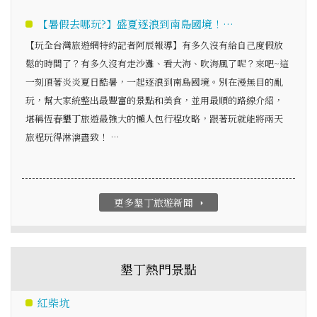
【暑假去哪玩?】盛夏逐浪到南島國境！…
【玩全台灣旅遊網特約記者阿辰報導】有多久沒有給自己度假放
鬆的時間了？有多久沒有走沙灘、看大海、吹海風了呢？來吧~這
一刻頂著炎炎夏日酷暑，一起逐浪到南島國境。別在漫無目的亂
玩，幫大家統整出最豐富的景點和美食，並用最順的路線介紹，
堪稱恆春
墾丁
旅遊最強大的懶人包行程攻略，跟著玩就能將兩天
旅程玩得淋漓盡致！ …
更多墾丁旅遊新聞
arrow_right
墾丁熱門景點
紅柴坑