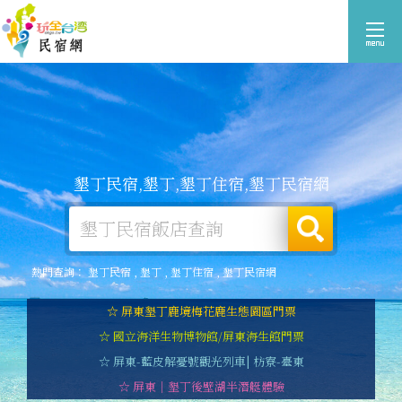
墾丁民宿,墾丁,墾丁住宿,墾丁民宿網
熱門查詢：
墾丁民宿
,
墾丁
,
墾丁住宿
,
墾丁民宿網
☆ 屏東墾丁鹿境梅花鹿生態園區門票
☆ 國立海洋生物博物館/屏東海生館門票
☆ 屏東-藍皮解憂號觀光列車| 枋寮-臺東
☆ 屏東｜墾丁後壁湖半潛艇體驗