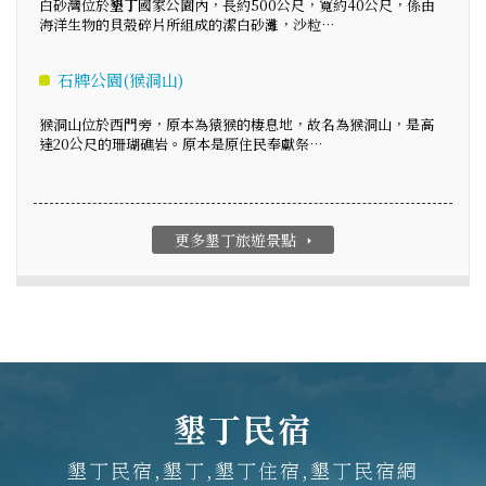
白砂灣位於
墾丁
國家公園內，長約500公尺，寬約40公尺，係由
海洋生物的貝殼碎片所組成的潔白砂灘，沙粒…
石牌公園(猴洞山)
猴洞山位於西門旁，原本為猿猴的棲息地，故名為猴洞山，是高
達20公尺的珊瑚礁岩。原本是原住民奉獻祭…
更多墾丁旅遊景點
arrow_right
墾丁民宿
墾丁民宿,墾丁,墾丁住宿,墾丁民宿網