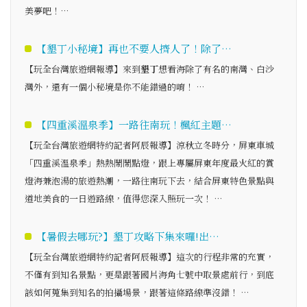
美夢吧！…
【墾丁小秘境】再也不要人擠人了！除了…
【玩全台灣旅遊網報導】來到
墾丁
想看海除了有名的南灣、白沙
灣外，還有一個小秘境是你不能錯過的唷！ …
【四重溪溫泉季】一路往南玩！楓紅主題…
【玩全台灣旅遊網特約記者阿辰報導】涼秋立冬時分，屏東車城
「四重溪溫泉季」熱熱鬧鬧點燈，跟上專屬屏東年度最火紅的賞
燈海兼泡湯的旅遊熱潮，一路往南玩下去，結合屏東特色景點與
道地美食的一日遊路線，值得您深入照玩一次！ …
【暑假去哪玩?】墾丁攻略下集來囉!出…
【玩全台灣旅遊網特約記者阿辰報導】這次的行程非常的充實，
不僅有到知名景點，更是跟著國片海角七號中取景處前行，到底
該如何蒐集到知名的拍攝場景，跟著這條路線準沒錯！ …