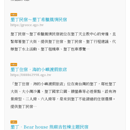
墾丁民宿～墾丁希臘風情民宿
https://greece.ego.tw
墾丁民宿～墾丁希臘風情民宿就位在墾丁天主教中心的旁邊，且
緊鄰著墾丁大街，提供墾丁住宿、墾丁民宿、墾丁行程建議、代
辦墾丁水上活動、墾丁租機車、墾丁包車導覽…
墾丁住宿．海的小嶼渡假旅店
https://088863998.ego.tw
「墾丁住宿．海的小嶼渡假旅店」位在南台灣的墾丁，鄰近墾丁
大街、大小灣沙灘、墾丁國家公園、鵝鑾鼻等必遊景點，設有海
景房型、二人房、六人房等，是來到墾丁不能錯過的住宿選擇。
提供墾丁民宿…
墾丁‧Bear house 熊麻吉包棟主題民宿