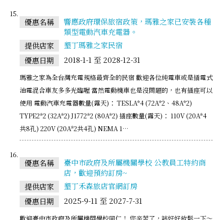
響應政府環保旅宿政策，瑪雅之家已安裝各種
優惠名稱
類型電動汽車充電器。
墾丁瑪雅之家民宿
提供店家
2018-1-1 至 2028-12-31
優惠日期
瑪雅之家為全台灣充電規格最齊全的民宿 歡迎各位純電車或是插電式
油電混合車友多多光臨喔 當然電動機車也是沒問題的，也有插座可以
使用 電動汽車充電器數量(露天)： TESLA*4 (72A*2、48A*2)
TYPE2*2 (32A*2) J1772*2 (80A*2) 插座數量(露天)： 110V (20A*4
共8孔) 220V (20A*2共4孔) NEMA 1…
臺中市政府及所屬機關學校 公教員工特約商
優惠名稱
店，歡迎預約訂房~
墾丁禾森旅店官網訂房
提供店家
2025-9-11 至 2027-7-31
優惠日期
歡迎臺中市政府及所屬機關學校同仁！ 您辛苦了，該好好放鬆一下～