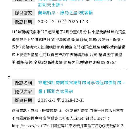
訂明天出發。
蘭嶼船票‧綠島之星3號客輪
提供店家
2025-12-10 至 2026-12-31
優惠日期
115年蘭嶼飛魚季即日起開跑了4月份至6月份 快來感受活跳跳的飛魚
飛撲在身上的快感吧 日間:浮潛或深潛(氧氣瓶)體驗(含裝備、保險、
教練) 爬蘭嶼大天池 蘭嶼拼板舟體驗 夜間:抓飛魚體驗 晚間-烤肉活動
晚上夜遊看星星 也可以自己帶釣竿去蘭嶼釣魚 台東-蘭嶼 墾丁後壁
湖-蘭嶼航線-金星3號高速客輪-綠島之星3號高速客輪 08-8867…
來電預訂房間或官網訂房可享最低房價訂房。
優惠名稱
墾丁瑪雅之家民宿
提供店家
2018-2-1 至 2028-12-31
優惠日期
透過電話、官網、臉書或是Line好友預訂房間 依照平日或假日享有
不同層度的優惠唷 台灣遊客也可加入Line@訂房 Line@：
http://nav.cx/avltEYf 中國遊客如不方便打電話可用QQ或微信加入