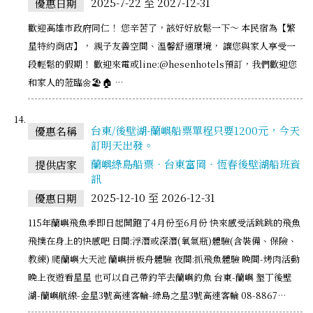
2025-7-22 至 2027-12-31
優惠日期
歡迎高雄市政府同仁！ 您辛苦了，該好好放鬆一下～ 本民宿為【繁
星特約商店】， 親子友善空間、溫馨舒適環境， 讓您與家人享受一
段輕鬆的假期！ 歡迎來電或line:@hesenhotels預訂，我們歡迎您
和家人的蒞臨🌼🏖️🏠 …
台東/後壁湖-蘭嶼船票單程只要1200元，今天
優惠名稱
訂明天出發。
蘭嶼綠島船票‧台東富岡‧恆春後壁湖船班資
提供店家
訊
2025-12-10 至 2026-12-31
優惠日期
115年蘭嶼飛魚季即日起開跑了4月份至6月份 快來感受活跳跳的飛魚
飛撲在身上的快感吧 日間:浮潛或深潛(氧氣瓶)體驗(含裝備、保險、
教練) 爬蘭嶼大天池 蘭嶼拼板舟體驗 夜間:抓飛魚體驗 晚間-烤肉活動
晚上夜遊看星星 也可以自己帶釣竿去蘭嶼釣魚 台東-蘭嶼 墾丁後壁
湖-蘭嶼航線-金星3號高速客輪-綠島之星3號高速客輪 08-8867…