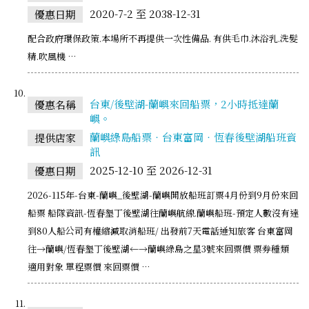
2020-7-2 至 2038-12-31
優惠日期
配合政府環保政策.本場所不再提供一次性備品. 有供毛巾.沐浴乳.洗髮
精.吹風機 …
台東/後壁湖-蘭嶼來回船票，2小時抵達蘭
優惠名稱
嶼。
蘭嶼綠島船票‧台東富岡‧恆春後壁湖船班資
提供店家
訊
2025-12-10 至 2026-12-31
優惠日期
2026-115年-台東-蘭嶼_後壁湖-蘭嶼開放船班訂票4月份到9月份來回
船票 船隊資訊-恆春墾丁後壁湖往蘭嶼航線.蘭嶼船班-預定人數沒有達
到80人船公司有權縮減取消船班/ 出發前7天電話通知旅客 台東富岡
往→蘭嶼/恆春墾丁後壁湖←→蘭嶼綠島之星3號來回票價 票券種類
適用對象 單程票價 來回票價 …