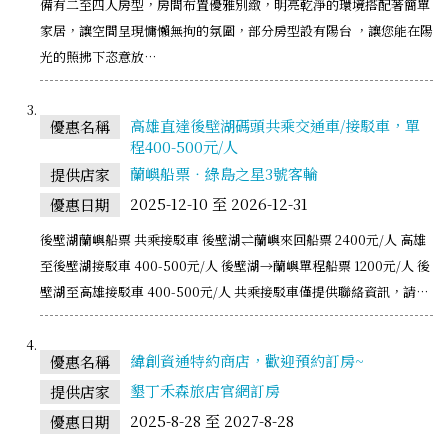
備有二至四人房型，房間布置優雅別緻，明亮乾淨的環境搭配著簡單
家居，讓空間呈現慵懶無拘的氛圍，部分房型設有陽台 ，讓您能在陽
光的照拂下恣意放…
高雄直達後壁湖碼頭共乘交通車/接駁車，單
優惠名稱
程400-500元/人
蘭嶼船票‧綠島之星3號客輪
提供店家
2025-12-10 至 2026-12-31
優惠日期
後壁湖蘭嶼船票 共乘接駁車 後壁湖⇌蘭嶼來回船票 2400元/人 高雄
至後壁湖接駁車 400-500元/人 後壁湖→蘭嶼單程船票 1200元/人 後
壁湖至高雄接駁車 400-500元/人 共乘接駁車僅提供聯絡資訊，請…
緯創資通特約商店，歡迎預約訂房~
優惠名稱
墾丁禾森旅店官網訂房
提供店家
2025-8-28 至 2027-8-28
優惠日期