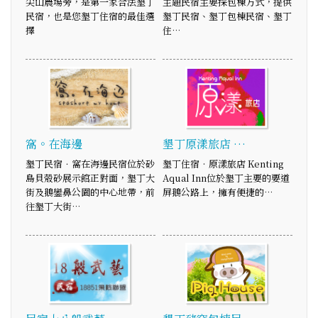
尖山農場旁，是第一家合法墾丁
主題民宿主要採包棟方式，提供
民宿，也是您墾丁住宿的最佳選
墾丁民宿、墾丁包棟民宿、墾丁
擇
住…
窩。在海邊
墾丁原漾旅店 …
墾丁民宿．窩在海邊民宿位於砂
墾丁住宿‧原漾旅店 Kenting
島貝殼砂展示館正對面，墾丁大
Aqual Inn位於墾丁主要的要道
街及鵝鑾鼻公園的中心地帶，前
屏鵝公路上，擁有便捷的…
往墾丁大街…