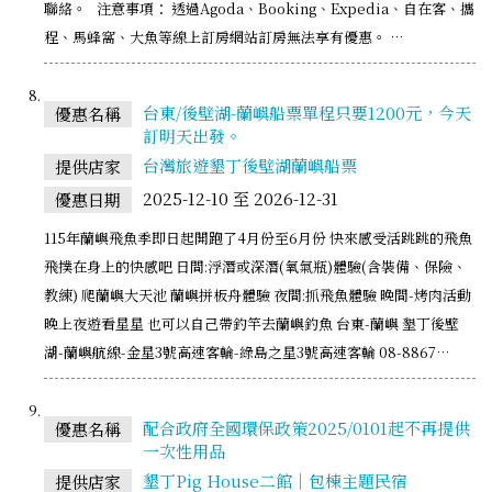
聯絡。 注意事項： 透過Agoda、Booking、Expedia、自在客、攜
程、馬蜂窩、大魚等線上訂房網站訂房無法享有優惠。 …
台東/後壁湖-蘭嶼船票單程只要1200元，今天
優惠名稱
訂明天出發。
台灣旅遊墾丁後壁湖蘭嶼船票
提供店家
2025-12-10 至 2026-12-31
優惠日期
115年蘭嶼飛魚季即日起開跑了4月份至6月份 快來感受活跳跳的飛魚
飛撲在身上的快感吧 日間:浮潛或深潛(氧氣瓶)體驗(含裝備、保險、
教練) 爬蘭嶼大天池 蘭嶼拼板舟體驗 夜間:抓飛魚體驗 晚間-烤肉活動
晚上夜遊看星星 也可以自己帶釣竿去蘭嶼釣魚 台東-蘭嶼 墾丁後壁
湖-蘭嶼航線-金星3號高速客輪-綠島之星3號高速客輪 08-8867…
配合政府全國環保政策2025/0101起不再提供
優惠名稱
一次性用品
墾丁Pig House二館｜包棟主題民宿
提供店家