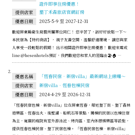
證件即享住房優惠！
墾丁禾森旅店官網訂房
提供店家
2025-5-9 至 2027-12-31
優惠日期
歡迎屏東縣衛生局暨所屬單位同仁！ 您辛苦了，該好好放鬆一下～
本民宿為【特約商店】， 親子友善空間、溫馨舒適環境， 讓您與家
人享受一段輕鬆的假期！ 出示相關證件即享住房優惠！ 歡迎來電或
line:@hesenhotels預訂，我們歡迎您和家人的蒞臨🌼🏖️🏠 …
「恆春民宿‧新宿villa」最新網站上線囉～
優惠名稱
新宿villa‧恆春包棟民宿
提供店家
2024-4-29 至 2026-12-31
優惠日期
「恆春民宿包棟．新宿villa」位在屏東恆春，鄰近墾丁街、墾丁森林
遊樂區、恆春出火、後壁湖、船帆石等景點，獨棟的民宿以包棟住宿
為主，寬廣的庭院有室外游泳池、烤肉區、室內休憩娛樂區等設施，
提供恆春包棟民宿、墾丁民宿包棟。 「恆春民宿包棟‧新宿villa」