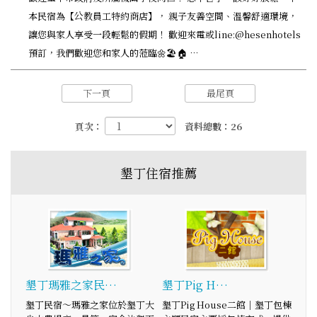
本民宿為【公教員工特約商店】， 親子友善空間、溫馨舒適環境，
讓您與家人享受一段輕鬆的假期！ 歡迎來電或line:@hesenhotels
預訂，我們歡迎您和家人的蒞臨🌼🏖️🏠 …
下一頁
最尾頁
頁次：
資料總數：26
墾丁住宿推薦
墾丁瑪雅之家民…
墾丁Pig H…
墾丁民宿～瑪雅之家位於墾丁大
墾丁Pig House二館｜墾丁包棟