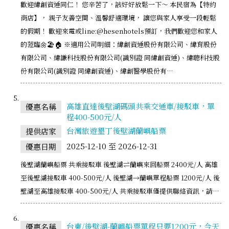
歡迎緯創資通同仁！ 您辛苦了，該好好放鬆一下～ 本民宿為【特約
商店】， 親子友善空間、溫馨舒適環境， 讓您與家人享受一段輕鬆
的假期！ 歡迎來電或line:@hesenhotels預訂，我們歡迎您和家人
的蒞臨🌼🏖️🏠 ※適用公司明細：緯創資通股份有限公司、緯育股份
有限公司、緯謙科技股份有限公司(識別證 同緯創資通)、緯聰科技股
份有限公司(識別證 同緯創資通)、緯創醫學股份有…
高雄直達後壁湖碼頭共乘交通車/接駁車，單
優惠名稱
程400-500元/人
台灣旅遊墾丁後壁湖蘭嶼船票
提供店家
2025-12-10 至 2026-12-31
優惠日期
後壁湖蘭嶼船票 共乘接駁車 後壁湖⇌蘭嶼來回船票 2400元/人 高雄
至後壁湖接駁車 400-500元/人 後壁湖→蘭嶼單程船票 1200元/人 後
壁湖至高雄接駁車 400-500元/人 共乘接駁車僅提供聯絡資訊，請…
台東/後壁湖-蘭嶼船票單程只要1200元，今天
優惠名稱