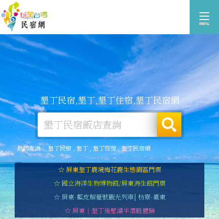
墾丁民宿,墾丁,墾丁住宿,墾丁民宿網
熱門查詢：
墾丁民宿
,
墾丁
,
墾丁住宿
,
墾丁民宿網
☆ 屏東墾丁鹿境梅花鹿生態園區門票
☆ 國立海洋生物博物館/屏東海生館門票
☆ 屏東-藍皮解憂號觀光列車| 枋寮-臺東
☆ 屏東｜墾丁後壁湖半潛艇體驗