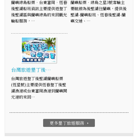
蘭嶼綠島船票‧台東富岡‧恆春
蘭嶼船票‧綠島之星3號客輪主
後壁湖船班資訊主要提供遊墾丁
要航線為後壁湖往蘭嶼，提供後
後壁湖區與蘭嶼綠島的來回觀光
壁湖-蘭嶼船班、恆春後壁湖-蘭
輪船服務，…
嶼交通、…
台灣旅遊墾丁後…
台灣旅遊墾丁後壁湖蘭嶼船票
(恆星號)主要提供恆春墾丁後壁
湖漁港或台東富岡漁港到蘭嶼開
元港的來回…
更多墾丁旅遊服務
arrow_right