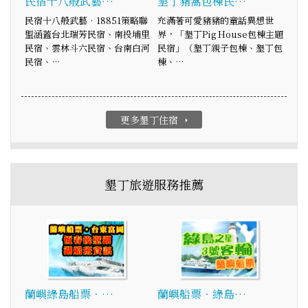
民宿十八般武藝…
墾丁豬窩包棟民…
民宿十八般武藝‧18851策略聯
充滿著可愛豬豬的童話異想世
盟涵蓋台北瑞芳民宿、南投埔里
界，「墾丁Pig House包棟主題
民宿、雲林斗六民宿、台南白河
民宿」（墾丁親子包棟、墾丁包
民宿、…
棟、…
更多墾丁住宿
arrow_right
墾丁旅遊服務推薦
蘭嶼綠島船票‧…
蘭嶼船票‧綠島…