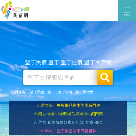
墾丁民宿,墾丁,墾丁住宿,墾丁民宿網
熱門查詢：
墾丁民宿
,
墾丁
,
墾丁住宿
,
墾丁民宿網
☆ 屏東墾丁鹿境梅花鹿生態園區門票
☆ 國立海洋生物博物館/屏東海生館門票
☆ 屏東-藍皮解憂號觀光列車| 枋寮-臺東
☆ 屏東｜墾丁後壁湖半潛艇體驗