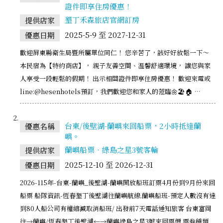
證件即享住房優惠！
墾丁禾森旅店官網訂房
提供店家
2025-5-9 至 2027-12-31
優惠日期
歡迎屏東縣衛生局暨所屬單位同仁！ 您辛苦了，該好好放鬆一下～
本民宿為【特約商店】， 親子友善空間、溫馨舒適環境， 讓您與家
人享受一段輕鬆的假期！ 出示相關證件即享住房優惠！ 歡迎來電或
line:@hesenhotels預訂，我們歡迎您和家人的蒞臨🌼🏖️🏠 …
台東/後壁湖-蘭嶼來回船票，2小時抵達蘭
優惠名稱
嶼。
蘭嶼船票‧綠島之星3號客輪
提供店家
2025-12-10 至 2026-12-31
優惠日期
2026-115年-台東-蘭嶼_後壁湖-蘭嶼開放船班訂票4月份到9月份來回
船票 船隊資訊-恆春墾丁後壁湖往蘭嶼航線.蘭嶼船班-預定人數沒有達
到80人船公司有權縮減取消船班/ 出發前7天電話通知旅客 台東富岡
往→蘭嶼/恆春墾丁後壁湖←→蘭嶼綠島之星3號來回票價 票券種類