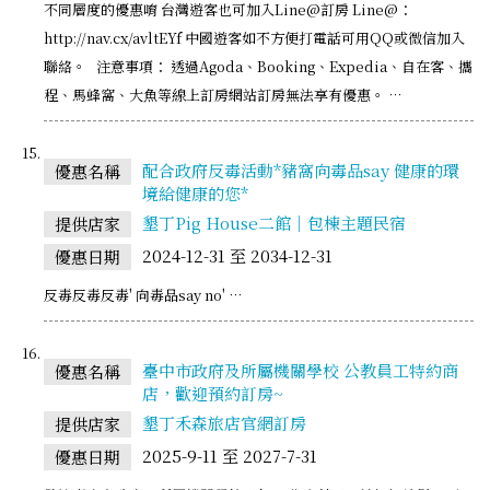
不同層度的優惠唷 台灣遊客也可加入Line@訂房 Line@：
http://nav.cx/avltEYf 中國遊客如不方便打電話可用QQ或微信加入
聯絡。 注意事項： 透過Agoda、Booking、Expedia、自在客、攜
程、馬蜂窩、大魚等線上訂房網站訂房無法享有優惠。 …
配合政府反毒活動*豬窩向毒品say 健康的環
優惠名稱
境給健康的您*
墾丁Pig House二館｜包棟主題民宿
提供店家
2024-12-31 至 2034-12-31
優惠日期
反毒反毒反毒' 向毒品say no' …
臺中市政府及所屬機關學校 公教員工特約商
優惠名稱
店，歡迎預約訂房~
墾丁禾森旅店官網訂房
提供店家
2025-9-11 至 2027-7-31
優惠日期