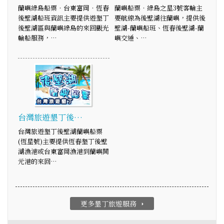
蘭嶼綠島船票‧台東富岡‧恆春
蘭嶼船票‧綠島之星3號客輪主
後壁湖船班資訊主要提供遊墾丁
要航線為後壁湖往蘭嶼，提供後
後壁湖區與蘭嶼綠島的來回觀光
壁湖-蘭嶼船班、恆春後壁湖-蘭
輪船服務，…
嶼交通、…
台灣旅遊墾丁後…
台灣旅遊墾丁後壁湖蘭嶼船票
(恆星號)主要提供恆春墾丁後壁
湖漁港或台東富岡漁港到蘭嶼開
元港的來回…
更多墾丁旅遊服務
arrow_right