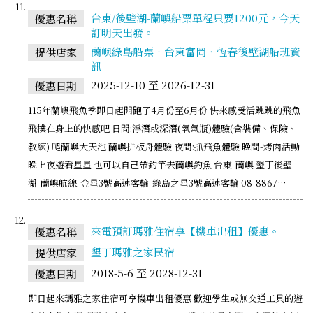
台東/後壁湖-蘭嶼船票單程只要1200元，今天
優惠名稱
訂明天出發。
蘭嶼綠島船票‧台東富岡‧恆春後壁湖船班資
提供店家
訊
2025-12-10 至 2026-12-31
優惠日期
115年蘭嶼飛魚季即日起開跑了4月份至6月份 快來感受活跳跳的飛魚
飛撲在身上的快感吧 日間:浮潛或深潛(氧氣瓶)體驗(含裝備、保險、
教練) 爬蘭嶼大天池 蘭嶼拼板舟體驗 夜間:抓飛魚體驗 晚間-烤肉活動
晚上夜遊看星星 也可以自己帶釣竿去蘭嶼釣魚 台東-蘭嶼 墾丁後壁
湖-蘭嶼航線-金星3號高速客輪-綠島之星3號高速客輪 08-8867…
來電預訂瑪雅住宿享【機車出租】優惠。
優惠名稱
墾丁瑪雅之家民宿
提供店家
2018-5-6 至 2028-12-31
優惠日期
即日起來瑪雅之家住宿可享機車出租優惠 歡迎學生或無交通工具的遊