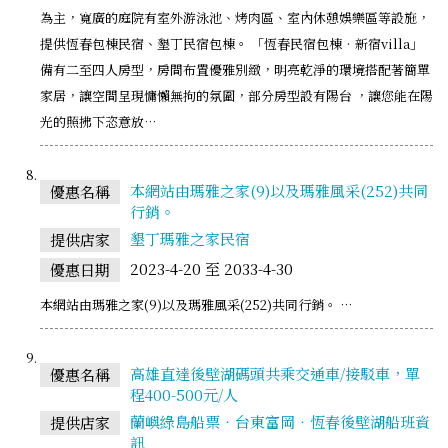
為主，寬廣的庭院有室外游泳池、烤肉區、室內休憩娛樂區等設施，
提供恆春包棟民宿、墾丁民宿包棟。 「恆春民宿包棟‧新宿villa」
備有二至四人房型，房間布置優雅別緻，明亮乾淨的環境搭配著簡單
家居，讓空間呈現慵懶無拘的氛圍，部分房型設有陽台 ，讓您能在陽
光的照拂下恣意放…
本網站由瑪雅之家(9)以及瑪雅風采(252)共同
優惠名稱
行銷。
墾丁瑪雅之家民宿
提供店家
2023-4-20 至 2033-4-30
優惠日期
本網站由瑪雅之家(9)以及瑪雅風采(252)共同行銷。 …
高雄直達後壁湖碼頭共乘交通車/接駁車，單
優惠名稱
程400-500元/人
蘭嶼綠島船票‧台東富岡‧恆春後壁湖船班資
提供店家
訊