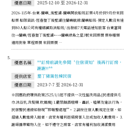
2025-12-10 至 2026-12-31
優惠日期
2026-115年-台東-蘭嶼_後壁湖-蘭嶼開放船班訂票4月份到9月份來回
船票 船隊資訊-恆春墾丁後壁湖往蘭嶼航線.蘭嶼船班-預定人數沒有達
到80人船公司有權縮減取消船班/ 出發前7天電話通知旅客 台東富岡
往→蘭嶼/恆春墾丁後壁湖←→蘭嶼綠島之星3號來回票價 票券種類
適用對象 單程票價 來回票價 …
**訂房前請先參閱〝住宿須知〞後再行訂房，
優惠名稱
謝謝!!**
墾丁豬窩包棟民宿
提供店家
2023-7-7 至 2026-12-31
優惠日期
※因應政府環保政策2525/1/1起不提供一次性盥洗用品.{民速提供毛
巾.沐浴乳.洗髮精.吹風機} 1.嚴禁酗酒喧嘩、轟趴、嗑藥及違法行為，
民宿警民連線如發現""即報警處理""。 2.請按住宿人數規定住宿，如
超過人數進房入睡者，店家有權利拒絕房客入住或加收人數費用。 3.
謝絕攜帶寵物入住，如不遵守之房客，店家有權利加收清潔費用