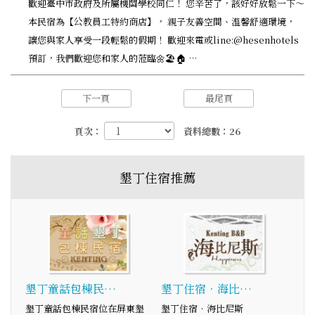
歡迎臺中市政府及所屬機關學校同仁！ 您辛苦了，該好好放鬆一下～
本民宿為【公教員工特約商店】， 親子友善空間、溫馨舒適環境，
讓您與家人享受一段輕鬆的假期！ 歡迎來電或line:@hesenhotels
預訂，我們歡迎您和家人的蒞臨🌼🏖️🏠 …
下一頁
最尾頁
頁次：
資料總數：26
墾丁住宿推薦
墾丁童話包棟民…
墾丁住宿‧海比…
墾丁童話包棟民宿位在屏東墾
墾丁住宿‧海比尼斯