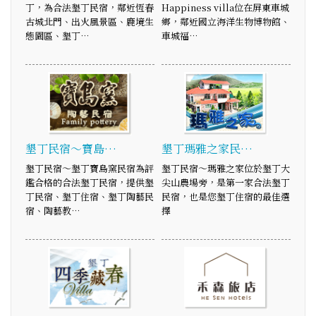
丁，為合法墾丁民宿，鄰近恆春
Happiness villa位在屏東車城
古城北門、出火風景區、鹿境生
鄉，鄰近國立海洋生物博物館、
態園區、墾丁…
車城福…
墾丁民宿～寶島…
墾丁瑪雅之家民…
墾丁民宿～墾丁寶島窯民宿為評
墾丁民宿～瑪雅之家位於墾丁大
鑑合格的合法墾丁民宿，提供墾
尖山農場旁，是第一家合法墾丁
丁民宿、墾丁住宿、墾丁陶藝民
民宿，也是您墾丁住宿的最佳選
宿、陶藝教…
擇