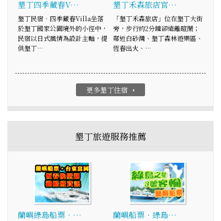
墾丁四季藏春V…
墾丁禾森旅店官…
墾丁民宿‧四季藏春Villa坐落
「墾丁禾森旅店」位在墾丁大街
於墾丁國家公園境外的小徑中，
旁，步行約2分鐘卻遠離暄鬧；
民宿以日式風情為設計主軸，提
鄰近白砂灣、墾丁森林遊樂區、
供墾丁…
恆春出火、…
更多墾丁住宿
arrow_right
墾丁旅遊服務推薦
蘭嶼綠島船票‧…
蘭嶼船票‧綠島…