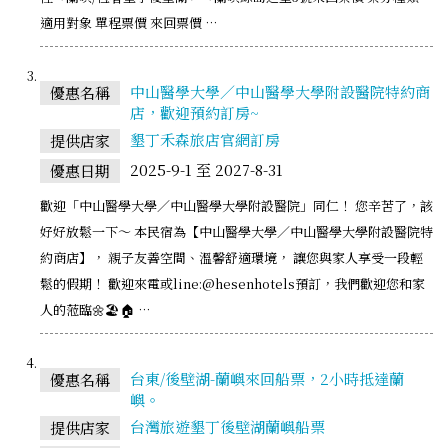
適用對象 單程票價 來回票價 …
中山醫學大學／中山醫學大學附設醫院特約商
優惠名稱
店，歡迎預約訂房~
墾丁禾森旅店官網訂房
提供店家
2025-9-1 至 2027-8-31
優惠日期
歡迎「中山醫學大學／中山醫學大學附設醫院」同仁！ 您辛苦了，該
好好放鬆一下～ 本民宿為【中山醫學大學／中山醫學大學附設醫院特
約商店】， 親子友善空間、溫馨舒適環境， 讓您與家人享受一段輕
鬆的假期！ 歡迎來電或line:@hesenhotels預訂，我們歡迎您和家
人的蒞臨🌼🏖️🏠 …
台東/後壁湖-蘭嶼來回船票，2小時抵達蘭
優惠名稱
嶼。
台灣旅遊墾丁後壁湖蘭嶼船票
提供店家