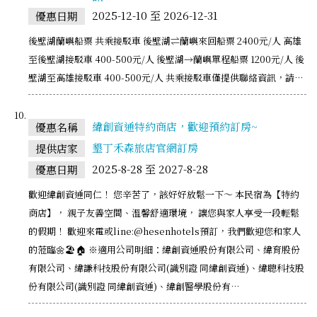
2025-12-10 至 2026-12-31
優惠日期
後壁湖蘭嶼船票 共乘接駁車 後壁湖⇌蘭嶼來回船票 2400元/人 高雄
至後壁湖接駁車 400-500元/人 後壁湖→蘭嶼單程船票 1200元/人 後
壁湖至高雄接駁車 400-500元/人 共乘接駁車僅提供聯絡資訊，請…
緯創資通特約商店，歡迎預約訂房~
優惠名稱
墾丁禾森旅店官網訂房
提供店家
2025-8-28 至 2027-8-28
優惠日期
歡迎緯創資通同仁！ 您辛苦了，該好好放鬆一下～ 本民宿為【特約
商店】， 親子友善空間、溫馨舒適環境， 讓您與家人享受一段輕鬆
的假期！ 歡迎來電或line:@hesenhotels預訂，我們歡迎您和家人
的蒞臨🌼🏖️🏠 ※適用公司明細：緯創資通股份有限公司、緯育股份
有限公司、緯謙科技股份有限公司(識別證 同緯創資通)、緯聰科技股
份有限公司(識別證 同緯創資通)、緯創醫學股份有…