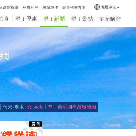
language
繁體中文
台灣旅遊網
免費刊登
網站製作‧廣告刊登方案
美食
墾丁優惠
墾丁新聞
墾丁景點
宅配購物
宿網
 枋寮-臺東
☆ 屏東｜墾丁後壁湖半潛艇體驗