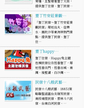
旁邊，且緊鄰著墾丁大街，
提供墾丁住宿、墾丁民宿…
墾丁竹安莊景觀…
「墾丁民宿～墾丁竹安莊景
觀民宿」鄰近出火、佳樂
水、風吹沙等東海岸熱門景
點，提供墾丁民宿、墾丁
住…
墾丁happy…
墾丁住宿‧Happy兔主題
包棟民宿位在恆春墾丁，鄰
近恆春北門、恆春古城、南
灣、後壁湖、白沙灣、…
民宿十八般武藝…
民宿十八般武藝‧18851策
略聯盟涵蓋台北瑞芳民宿、
南投埔里民宿、雲林斗六民
宿、台南白河民宿、…