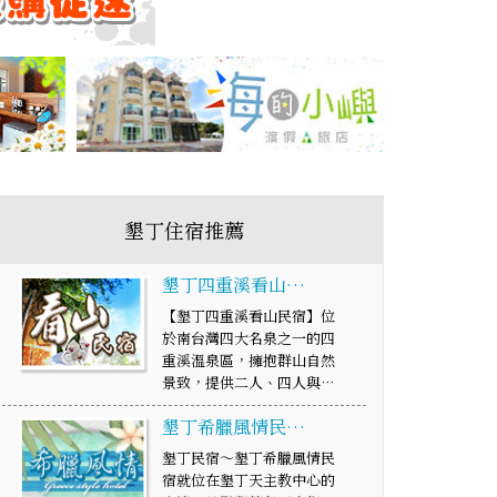
墾丁住宿推薦
墾丁四重溪看山…
【墾丁四重溪看山民宿】位
於南台灣四大名泉之一的四
重溪溫泉區，擁抱群山自然
景致，提供二人、四人與…
墾丁希臘風情民…
墾丁民宿～墾丁希臘風情民
宿就位在墾丁天主教中心的