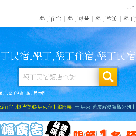
玩全
墾丁住宿
墾丁露營
墾丁旅遊
墾丁
丁民宿,墾丁,墾丁住宿,墾丁民
墾丁
,
墾丁住宿
,
墾丁民宿網
立海洋生物博物館/屏東海生館門票
☆ 屏東-藍皮解憂號觀光列車|