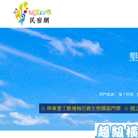
墾
熱門查詢：
墾丁民宿
,
☆ 屏東墾丁鹿境梅花鹿生態園區門票
☆ 國