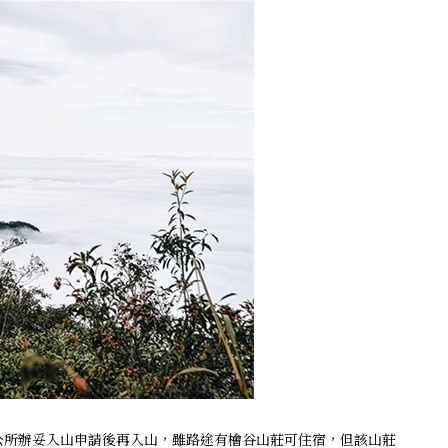
公所辦妥入山申請後再入山，雖路途有檜谷山莊可住宿，但該山莊