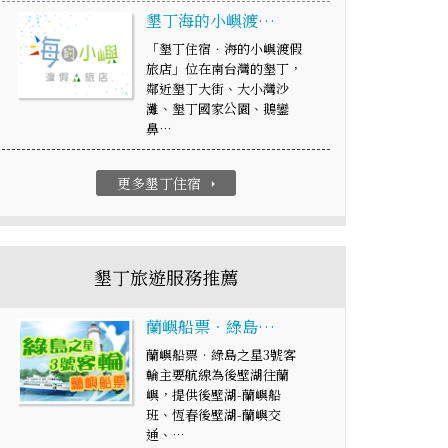
墾丁海的小嶼渡…
「墾丁住宿．海的小嶼渡假
旅店」位在南台灣的墾丁，
鄰近墾丁大街、大小灣沙
灘、墾丁國家公園、鵝鑾
鼻…
更多墾丁住宿
arrow_right
墾丁旅遊服務推薦
蘭嶼船票‧綠島…
蘭嶼船票‧綠島之星3號客
輪主要航線為後壁湖往蘭
嶼，提供後壁湖-蘭嶼船
班、恆春後壁湖-蘭嶼交
通、…