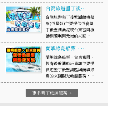
台灣旅遊墾丁後…
台灣旅遊墾丁後壁湖蘭嶼船
票(恆星號)主要提供恆春墾
丁後壁湖漁港或台東富岡漁
港到蘭嶼開元港的來回…
蘭嶼綠島船票‧…
蘭嶼綠島船票‧台東富岡‧
恆春後壁湖船班資訊主要提
供遊墾丁後壁湖區與蘭嶼綠
島的來回觀光輪船服務，…
更多墾丁旅遊服務
arrow_right