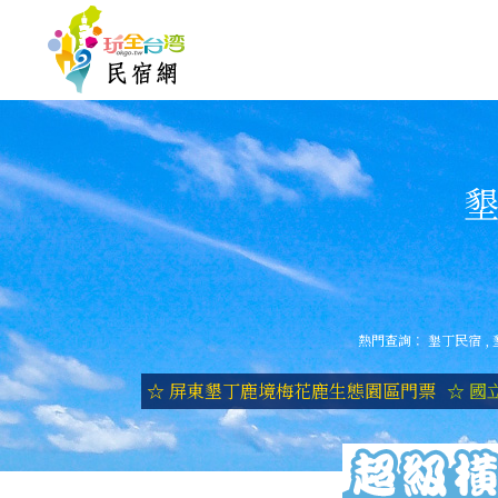
墾
熱門查詢：
墾丁民宿
,
☆ 屏東墾丁鹿境梅花鹿生態園區門票
☆ 國