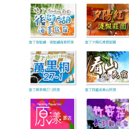
墾丁後壁湖‧後壁湖海景民宿
墾丁夕陽紅渡假莊園
墾丁萬里桐27-1民宿
墾丁四重溪看山民宿