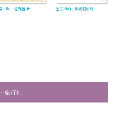
宿villa‧恆春包棟…
墾丁海的小嶼渡假旅店
‧旅行社