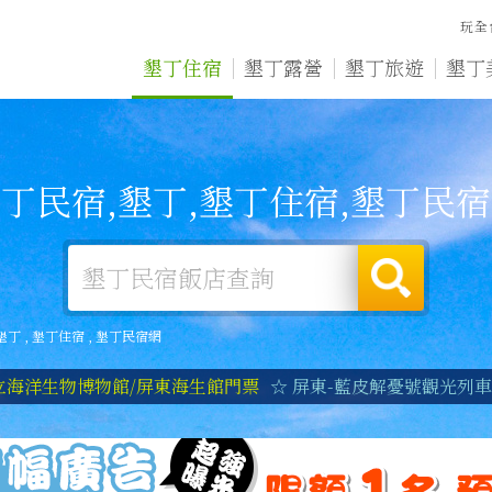
玩全
墾丁住宿
墾丁露營
墾丁旅遊
墾丁
丁民宿,墾丁,墾丁住宿,墾丁民
墾丁
,
墾丁住宿
,
墾丁民宿網
立海洋生物博物館/屏東海生館門票
☆ 屏東-藍皮解憂號觀光列車|