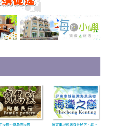
丁民宿～寶島窯民宿
屏東車城後灣海景民宿‧海…