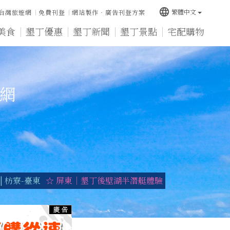
language
繁體中文
台灣旅遊網
免費刊登
網站製作‧廣告刊登方案
美食
墾丁優惠
墾丁新聞
墾丁景點
宅配購物
宿網
 枋寮-臺東
☆ 屏東｜墾丁後壁湖半潛艇體驗