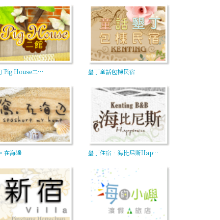
Pig House二…
墾丁童話包棟民宿
。在海邊
墾丁住宿‧海比尼斯Hap…