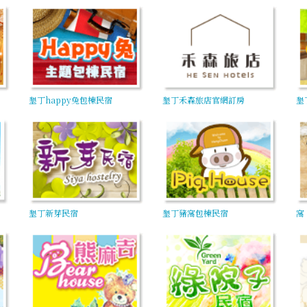
墾丁happy兔包棟民宿
墾丁禾森旅店官網訂房
墾丁
墾丁新芽民宿
墾丁豬窩包棟民宿
窩