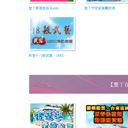
墾丁原漾旅店 Kenti…
墾丁竹安莊景觀民宿
民宿十八般武藝‧1885…
【墾丁