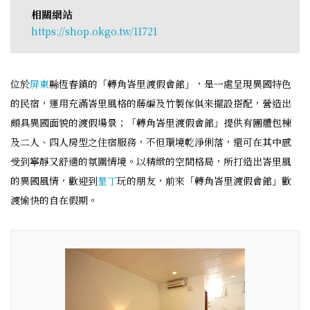
相關網站
https://shop.okgo.tw/11721
位於
屏東
縣恆春鎮的「轉角峇里渡假會館」，是一處呈現異國特色
的民宿，運用充滿峇里風格的蕂編及竹製傢俱來擺設搭配，營造出
頗具異國面貌的渡假場景；「轉角峇里渡假會館」提供有團體包棟
及二人、四人房型之住宿服務，不但環境乾淨俐落，還可在其中感
受到寧靜又舒適的氛圍情境。以精緻的空間格局，所打造出峇里風
的異國風情，歡迎到
墾丁
玩的朋友，前來「轉角峇里渡假會館」歡
渡愉快的自在假期。