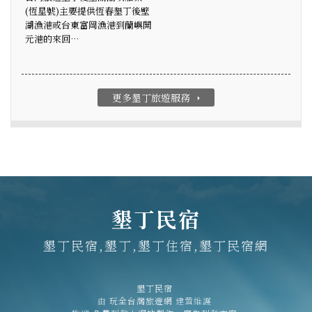
(恆星號)主要提供恆春墾丁後壁
湖漁港或台東富岡漁港到蘭嶼開
元港的來回…
更多墾丁旅遊服務
arrow_right
墾丁民宿
墾丁民宿,墾丁,墾丁住宿,墾丁民宿網
墾丁民宿
由
玩全台灣旅遊網
建置維護