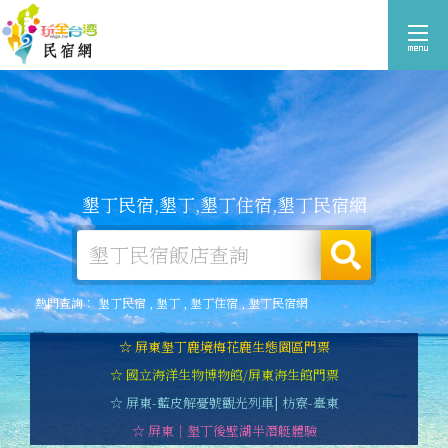
墾丁民宿,墾丁,墾丁住宿,墾丁民宿網
熱門查詢：
墾丁民宿
,
墾丁
,
墾丁住宿
,
墾丁民宿網
☆ 屏東墾丁鹿境梅花鹿生態園區門票
☆ 國立海洋生物博物館/屏東海生館門票
☆ 屏東-藍皮解憂號觀光列車| 枋寮-臺東
☆ 屏東｜墾丁後壁湖半潛艇體驗