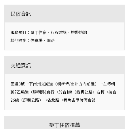
民宿資訊
服務項目：墾丁住宿、行程建議、旅遊諮詢
其他設施：停車場、網路
交通資訊
國道3號→下南州交流道（朝新埤/南州方向前進）→左轉朝
187乙縣道（勝利路)直行→於台1線（縱貫公路）右轉→接台
26線（屏鵝公路）→省北路→轉角峇里渡假會館
墾丁住宿推薦