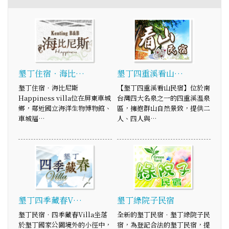
墾丁住宿‧海比…
墾丁四重溪看山…
墾丁住宿‧海比尼斯
【墾丁四重溪看山民宿】位於南
Happiness villa位在屏東車城
台灣四大名泉之一的四重溪溫泉
鄉，鄰近國立海洋生物博物館、
區，擁抱群山自然景致，提供二
車城福…
人、四人與…
墾丁四季藏春V…
墾丁綠院子民宿
墾丁民宿‧四季藏春Villa坐落
全新的墾丁民宿．墾丁綠院子民
於墾丁國家公園境外的小徑中，
宿，為登記合法的墾丁民宿，提