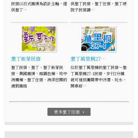
民宿以日式風情為設計主軸，提
供墾丁民宿、墾丁住宿，墾丁綠
供墾丁…
院子民宿讓…
墾丁新芽民宿
墾丁萬里桐27…
墾丁民宿，墾丁，墾丁新芽民
位於墾丁萬里桐的墾丁民宿～墾
宿，異國風情，庭園包棟，地中
丁萬里桐27-1民宿，步行2分鐘
海獨棟，墾丁住宿，海洋悠閒的
就可達到潮間帶中浮潛、玩水，
渡假風格
開車前…
更多墾丁住宿
arrow_right