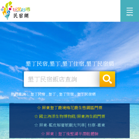
墾丁民宿,墾丁,墾丁住宿,墾丁民宿網
熱門查詢：
墾丁民宿
,
墾丁
,
墾丁住宿
,
墾丁民宿網
☆ 屏東墾丁鹿境梅花鹿生態園區門票
☆ 國立海洋生物博物館/屏東海生館門票
☆ 屏東-藍皮解憂號觀光列車| 枋寮-臺東
☆ 屏東｜墾丁後壁湖半潛艇體驗