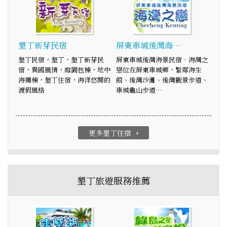
墾丁新芽民宿
屏東車城後灣海…
墾丁民宿，墾丁，墾丁新芽民
屏東車城後灣海景民宿‧海灣之
宿，異國風情，庭園包棟，地中
戀位在屏東車城鄉，緊鄰海生
海獨棟，墾丁住宿，海洋悠閒的
館、後灣沙灘、後灣觀景步道、
渡假風格
車城龜山步道…
更多墾丁住宿
arrow_right
墾丁旅遊服務推薦