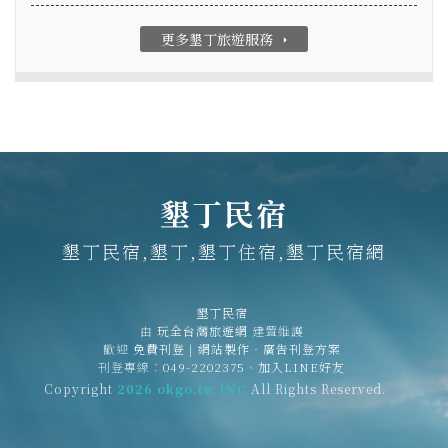
更多墾丁旅遊服務
arrow_right
墾丁民宿
墾丁民宿,墾丁,墾丁住宿,墾丁民宿網
墾丁民宿
由
玩全台灣旅遊網
建置維護
歡迎
免費刊登
|
網站製作‧廣告刊登方案
刊登專線：
049-2202375
、
加入LINE好友
Copyright
2026 okgo.tw INC
All Rights Reserved.