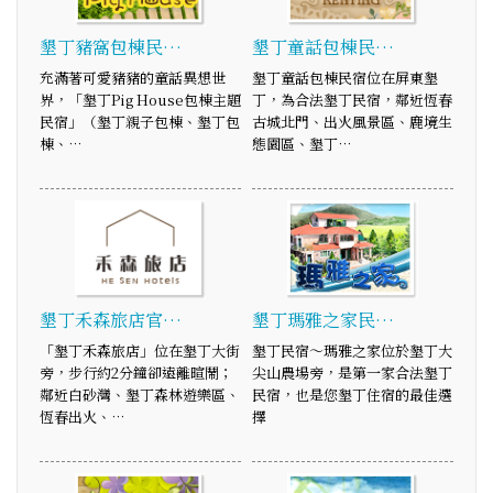
墾丁豬窩包棟民…
墾丁童話包棟民…
充滿著可愛豬豬的童話異想世
墾丁童話包棟民宿位在屏東墾
界，「墾丁Pig House包棟主題
丁，為合法墾丁民宿，鄰近恆春
民宿」（墾丁親子包棟、墾丁包
古城北門、出火風景區、鹿境生
棟、…
態園區、墾丁…
墾丁禾森旅店官…
墾丁瑪雅之家民…
「墾丁禾森旅店」位在墾丁大街
墾丁民宿～瑪雅之家位於墾丁大
旁，步行約2分鐘卻遠離暄鬧；
尖山農場旁，是第一家合法墾丁
鄰近白砂灣、墾丁森林遊樂區、
民宿，也是您墾丁住宿的最佳選
恆春出火、…
擇