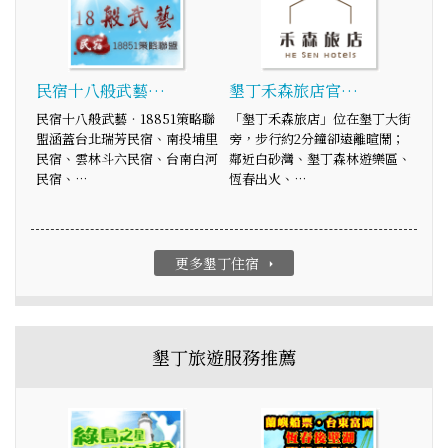
民宿十八般武藝…
墾丁禾森旅店官…
民宿十八般武藝‧18851策略聯
「墾丁禾森旅店」位在墾丁大街
盟涵蓋台北瑞芳民宿、南投埔里
旁，步行約2分鐘卻遠離暄鬧；
民宿、雲林斗六民宿、台南白河
鄰近白砂灣、墾丁森林遊樂區、
民宿、…
恆春出火、…
更多墾丁住宿
arrow_right
墾丁旅遊服務推薦