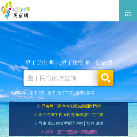
墾丁民宿,墾丁,墾丁住宿,墾丁民宿網
熱門查詢：
墾丁民宿
,
墾丁
,
墾丁住宿
,
墾丁民宿網
☆ 屏東墾丁鹿境梅花鹿生態園區門票
☆ 國立海洋生物博物館/屏東海生館門票
☆ 屏東-藍皮解憂號觀光列車| 枋寮-臺東
☆ 屏東｜墾丁後壁湖半潛艇體驗