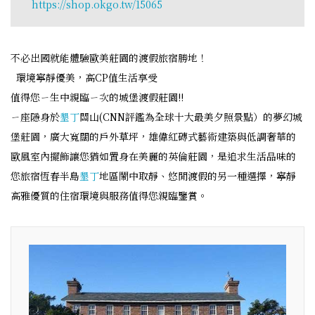
https://shop.okgo.tw/15065
不必出國就能體驗歐美莊園的渡假旅宿勝地！
環境寧靜優美，高CP值生活享受
值得您ㄧ生中親臨ㄧ次的城堡渡假莊園!!
ㄧ座隱身於
墾丁
關山(CNN評鑑為全球十大最美夕照景點）的夢幻城
堡莊園，廣大寬闊的戶外草坪，雄偉紅磚式藝術建築與低調奢華的
歐風室內擺飾讓您猶如置身在美麗的英倫莊園，是追求生活品味的
您旅宿恆春半島
墾丁
地區鬧中取靜、悠閒渡假的另一種選擇，寧靜
高雅優質的住宿環境與服務值得您親臨鑒賞。