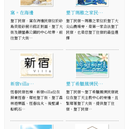
窩。在海邊
墾丁瑪雅之家民…
墾丁民宿．窩在海邊民宿位於砂
墾丁民宿～瑪雅之家位於墾丁大
島貝殼砂展示館正對面，墾丁大
尖山農場旁，是第一家合法墾丁
街及鵝鑾鼻公園的中心地帶，前
民宿，也是您墾丁住宿的最佳選
往墾丁大街…
擇
新宿villa…
墾丁希臘風情民…
恆春民宿包棟．新宿villa位在
墾丁民宿～墾丁希臘風情民宿就
屏東恆春，鄰近墾丁街、墾丁森
位在墾丁天主教中心的旁邊，且
林遊樂區、恆春出火、後壁湖、
緊鄰著墾丁大街，提供墾丁住
船帆石…
宿、墾丁民宿…