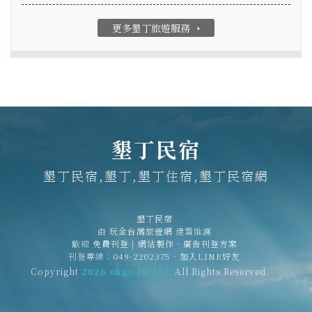
更多墾丁旅遊服務
arrow_right
墾丁民宿
墾丁民宿,墾丁,墾丁住宿,墾丁民宿網
墾丁民宿
由
玩全台灣旅遊網
建置維護
歡迎
免費刊登
|
網站製作‧廣告刊登方案
刊登專線：
049-2202375
、
加入LINE好友
Copyright
2026 okgo.tw INC
All Rights Reserved.