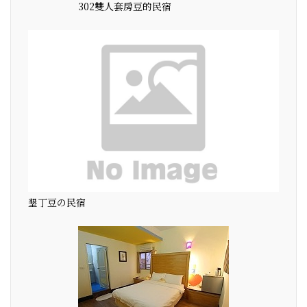
302雙人套房豆的民宿
墾丁豆の民宿