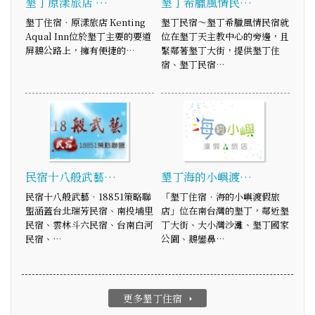
墾丁原漾旅店 …
墾丁希臘風情民…
墾丁住宿‧原漾旅店 Kenting
墾丁民宿～墾丁希臘風情民宿就
Aqual Inn位於墾丁主要的要道
位在墾丁天主教中心的旁邊，且
屏鵝公路上，擁有便捷的…
緊鄰著墾丁大街，提供墾丁住
宿、墾丁民宿…
民宿十八般武藝…
墾丁海的小嶼渡…
民宿十八般武藝‧18851策略聯
「墾丁住宿．海的小嶼渡假旅
盟涵蓋台北瑞芳民宿、南投埔里
店」位在南台灣的墾丁，鄰近墾
民宿、雲林斗六民宿、台南白河
丁大街、大小灣沙灘、墾丁國家
民宿、…
公園、鵝鑾鼻…
更多墾丁住宿
arrow_right