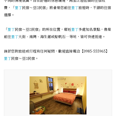
不同的情境氛圍。自在舒適的休憩環境，再加上超低價的住宿收
費，「
墾丁
民宿～豆民宿」將會是您前往
墾丁
旅遊時，不錯的住宿
選擇。
「
墾丁
民宿～豆民宿」的所在位置，鄰近
墾丁
多處知名景點，像是
前往
墾丁
大街、南灣、海生館或船帆石…等地，皆可快速抵達。
倘若您對旅途或行程有任何疑問，歡迎直接電洽【0985-555965】
墾丁
民宿～豆民宿。