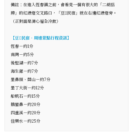
備註：在進入恆春鎮之前，會看見一個有很大的「二胡招
牌」的紅綠燈交叉路口，「豆民宿」就在右邊紅綠燈旁。
（正對面是清心福全冷飲）
【豆民宿．周邊景點行程資訊】
恆春－約1分
南灣－約5分
後壁湖－約7分
海生館－約7分
墾鼻頭、關山－約7分
墾丁大街－約12分
船帆石－約15分
鵝鑾鼻－約20分
四重溪－約20分
佳樂水－約25分