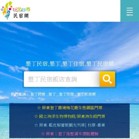
墾丁民宿,墾丁,墾丁住宿,墾丁民宿網
熱門查詢：
墾丁民宿
,
墾丁
,
墾丁住宿
,
墾丁民宿網
☆ 屏東墾丁鹿境梅花鹿生態園區門票
☆ 國立海洋生物博物館/屏東海生館門票
☆ 屏東-藍皮解憂號觀光列車| 枋寮-臺東
☆ 屏東｜墾丁後壁湖半潛艇體驗