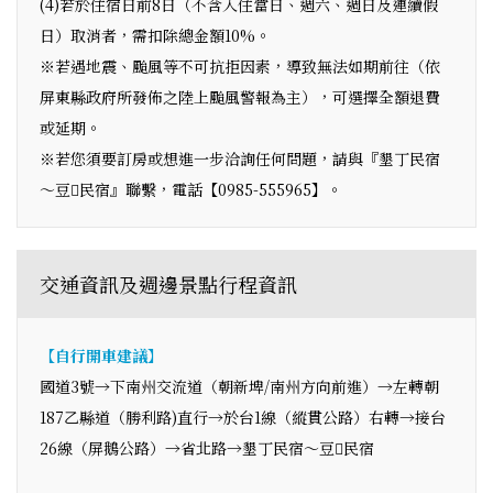
(4)若於住宿日前8日（不含入住當日、週六、週日及連續假
日）取消者，需扣除總金額10%。
※若遇地震、颱風等不可抗拒因素，導致無法如期前往（依
屏東縣政府所發佈之陸上颱風警報為主），可選擇全額退費
或延期。
※若您須要訂房或想進一步洽詢任何問題，請與『墾丁民宿
～豆民宿』聯繫，電話【0985-555965】。
交通資訊及週邊景點行程資訊
【自行開車建議】
國道3號→下南州交流道（朝新埤/南州方向前進）→左轉朝
187乙縣道（勝利路)直行→於台1線（縱貫公路）右轉→接台
26線（屏鵝公路）→省北路→墾丁民宿～豆民宿