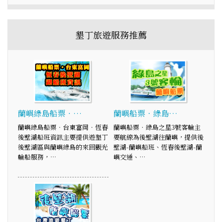
墾丁旅遊服務推薦
蘭嶼綠島船票‧…
蘭嶼船票‧綠島…
蘭嶼綠島船票‧台東富岡‧恆春
蘭嶼船票‧綠島之星3號客輪主
後壁湖船班資訊主要提供遊墾丁
要航線為後壁湖往蘭嶼，提供後
後壁湖區與蘭嶼綠島的來回觀光
壁湖-蘭嶼船班、恆春後壁湖-蘭
輪船服務，…
嶼交通、…