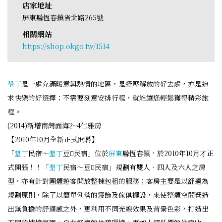
店家地址
屏東縣恆春鎮省北路265號
相關網站
https://shop.okgo.tw/1514
墾丁
是一處充滿暖意與熱情的地區，是紓壓解放的好去處，亦是追
求快樂的好選擇；不需要刻意安排行程，就能讓您輕鬆獲得精彩旅
程。
(2014)新增南灣面海2~4仁雅房
【2010年10月全新正式開幕】
「
墾丁
民宿～
墾丁
豆民宿」位於
屏東
縣恆春鎮，於2010年10月才正
式開張！！「
墾丁
民宿～豆民宿」規劃有雙人、四人及六人之房
型，亦有針對團體遊客開放整棟包租的服務；客房主要是以舒適為
規劃原則，除了以簡單俐落的寢飾及傢俱擺設，來使整體空間營造
出無負擔的舒適感之外，更利用不同光線效果及背景色彩，打造出