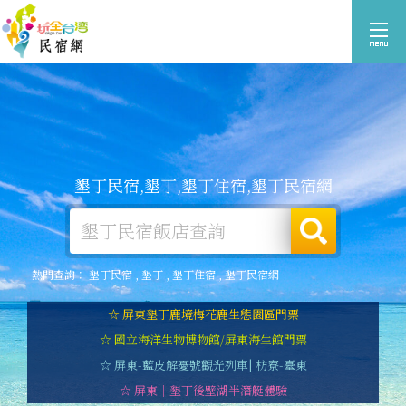
墾丁民宿,墾丁,墾丁住宿,墾丁民宿網
熱門查詢：
墾丁民宿
,
墾丁
,
墾丁住宿
,
墾丁民宿網
☆ 屏東墾丁鹿境梅花鹿生態園區門票
☆ 國立海洋生物博物館/屏東海生館門票
☆ 屏東-藍皮解憂號觀光列車| 枋寮-臺東
☆ 屏東｜墾丁後壁湖半潛艇體驗