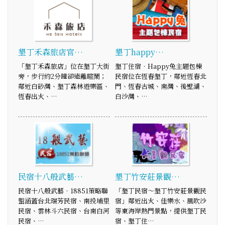
墾丁禾森旅店官…
墾丁happy…
「墾丁禾森旅店」位在墾丁大街
墾丁住宿‧Happy兔主題包棟
旁，步行約2分鐘卻遠離暄鬧；
民宿位在恆春墾丁，鄰近恆春北
鄰近白砂灣、墾丁森林遊樂區、
門、恆春古城、南灣、後壁湖、
恆春出火、…
白沙灣、…
民宿十八般武藝…
墾丁竹安莊景觀…
民宿十八般武藝‧18851策略聯
「墾丁民宿～墾丁竹安莊景觀民
盟涵蓋台北瑞芳民宿、南投埔里
宿」鄰近出火、佳樂水、風吹沙
民宿、雲林斗六民宿、台南白河
等東海岸熱門景點，提供墾丁民
民宿、…
宿、墾丁住…