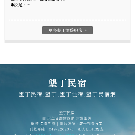
嶼交通、…
更多墾丁旅遊服務
arrow_right
墾丁民宿
墾丁民宿,墾丁,墾丁住宿,墾丁民宿網
墾丁民宿
由
玩全台灣旅遊網
建置維護
歡迎
免費刊登
|
網站製作‧廣告刊登方案
刊登專線：
049-2202375
、
加入LINE好友