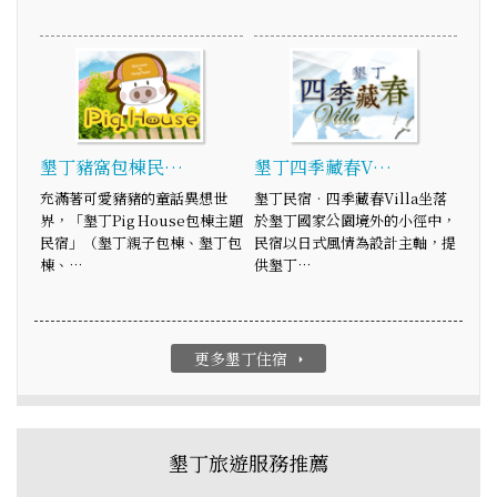
墾丁豬窩包棟民…
墾丁四季藏春V…
充滿著可愛豬豬的童話異想世
墾丁民宿‧四季藏春Villa坐落
界，「墾丁Pig House包棟主題
於墾丁國家公園境外的小徑中，
民宿」（墾丁親子包棟、墾丁包
民宿以日式風情為設計主軸，提
棟、…
供墾丁…
更多墾丁住宿
arrow_right
墾丁旅遊服務推薦