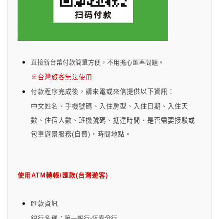
直接新台幣付款簡單方便，不用擔心匯率問題。
※
台灣旅客
無法使用
付款
程序完成後
，
請來電或來信提供以下資訊：
中文姓名
、
手機號碼
、
入住房型
、
入住日期
、
入住天
數
、
住宿人數
、
班機號碼
、
抵達時間
、
是否需要接駁或
包車遊景服務(自費)
，
時間地點
。
使用ATM轉帳/匯款(台灣遊客)
匯款資訊
銀行名稱
：第一銀行-恆春分行