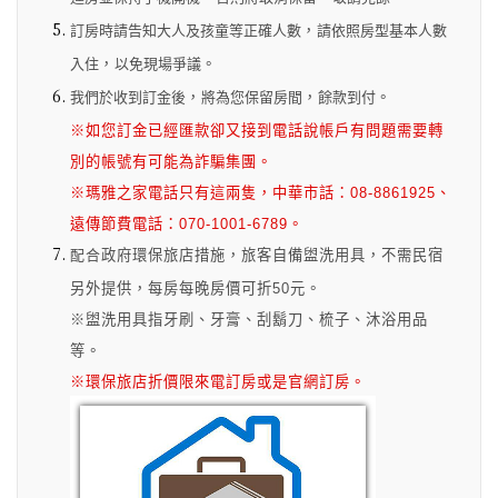
訂房時請告知大人及孩童等正確人數
，
請依照房型基本人數
入住
，
以免現場爭議
。
我們於收到訂金後
，
將為您保留房間
，
餘款到付
。
※如您訂金已經匯款卻又接到電話說帳戶有問題需要轉
別的帳號有可能為詐騙集團。
※瑪雅之家電話只有這兩隻，中華市話：08-8861925、
遠傳節費電話：070-1001-6789。
配合
政府環保旅店措施，旅客自備盥洗用具，不需民宿
另外提供，每房每晚房價可折50元。
※盥洗用具指牙刷、牙膏、刮鬍刀、梳子、沐浴用品
等。
※環保旅店折價限來電訂房或是官網訂房。