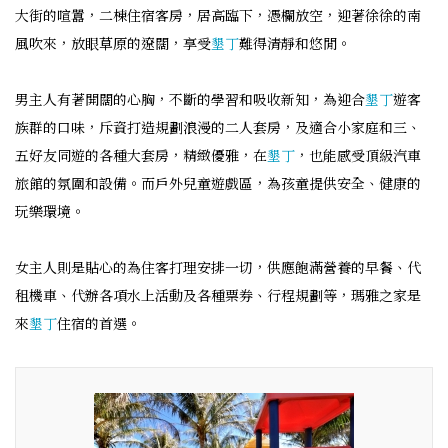
大街的喧囂，二棟住宿客房，居高臨下，憑欄放空，迎著徐徐的南
風吹來，放眼草原的遼闊，享受
墾丁
難得清靜和悠閒。
男主人有著開闊的心胸，不斷的學習和吸收新知，為迎合
墾丁
遊客
族群的口味，斥資打造規劃浪漫的二人套房，及適合小家庭和三、
五好友同遊的各種大套房，精緻優雅，在
墾丁
，也能感受頂級汽車
旅館的氛圍和設備。而戶外兒童遊戲區，為孩童提供安全、健康的
玩樂環境。
女主人則是貼心的為住客打理安排一切，供應飽滿營養的早餐、代
租機車、代辦各項水上活動及各種票券、行程規劃等，瑪雅之家是
來
墾丁
住宿的首選。