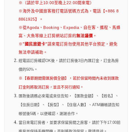
※
（請於早上10:00至晚上22:00間來電）
※海外及中國旅客撥打電話號碼方式為，電話【+886 8
8861925】。
※從Agoda、Booking、Expedia、自在客、攜程、馬蜂
窩、大魚等線上訂房網站訂房的
無法議價
。
※
"國民旅遊卡"
請來電訂房勿使用其他平台預定，避免
無法申請補助。
經電話訂房確認OK後
，
請於訂房後3日內匯訂金
，
訂金為房
價的50%
。
※
【春節期間需匯房價全額】
，
若於保留時間內未收到匯款
訂金則將取消訂房，並且不另行通知
。
匯款後請務必來電或來信告知
，
【匯款金額】
、
【姓名】
、
【住房日期】
、
【房型】
、
【住宿人數】
、
ATM轉帳請告知
帳號後5碼
，
以便確認
，
謝謝合作
。
當日來電訂房者
，
並要求保留房間之房客
，
請於下午17:00前
進房並保持手機開機
，
否則將取消保留
，
敬請見諒
。