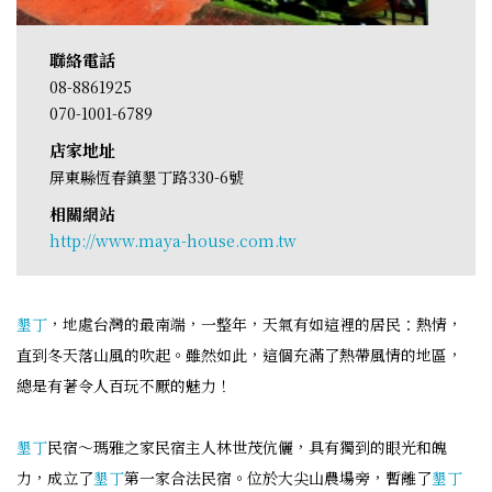
聯絡電話
08-8861925
070-1001-6789
店家地址
屏東縣恆春鎮墾丁路330-6號
相關網站
http://www.maya-house.com.tw
墾丁
，地處台灣的最南端，一整年，天氣有如這裡的居民：熱情，
直到冬天落山風的吹起。雖然如此，這個充滿了熱帶風情的地區，
總是有著令人百玩不厭的魅力！
墾丁
民宿～瑪雅之家民宿主人林世茂伉儷，具有獨到的眼光和魄
力，成立了
墾丁
第一家合法民宿。位於大尖山農場旁，暫離了
墾丁