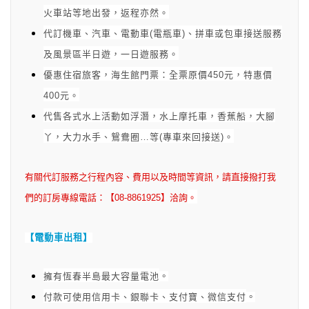
火車站等地出發，返程亦然。
代訂機車、汽車、電動車(電瓶車)、拼車或包車接送服務
及風景區半日遊，一日遊服務。
優惠住宿旅客，海生館門票：全票原價450元，特惠價
400元。
代售各式水上活動如浮潛，水上摩托車，香蕉船，大腳
丫，大力水手、鴛鴦圈…等(專車來回接送)。
有關代訂服務之行程內容、費用以及時間等資訊，請直接撥打我
們的訂房專線電話：【08-8861925】洽詢
。
【電動車出租】
擁有恆春半島最大容量電池
。
付款可使用信用卡、銀聯卡、支付寶、微信支付
。