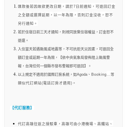
匯款後若因故欲更改日期，請於7日前通知，可退回訂金
之全額或選擇延期，以一年為限，否則訂金沒收，恕不
另行通知。
若於住宿日前三天才通知，則視同放棄住宿權益，訂金恕不
退還。
入住當天若遇颱風或地震等，不可抗拒天災因素，可退回全
額訂金或延期一年為限，【依中央氣象局發佈陸上颱風警
報，台灣任何一個縣市發布警報即可退回】。
以上規定不適用於國際訂房系統，如Agoda
、Booking
…等
類似代訂網站(電話訂房才適用)
。
【代訂服務】
代訂高雄往返之接駁車，高雄可由小港機場、高鐵站、