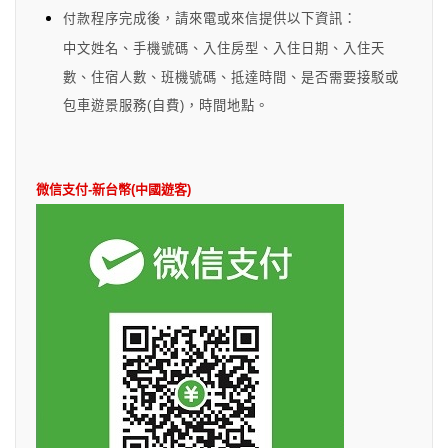
付款
程序完成後
，
請來電或來信提供以下資訊：
中文姓名
、
手機號碼
、
入住房型
、
入住日期
、
入住天
數
、
住宿人數
、
班機號碼
、
抵達時間
、
是否需要接駁或
包車遊景服務(自費)
，
時間地點
。
微信支付-新台幣(中國遊客)