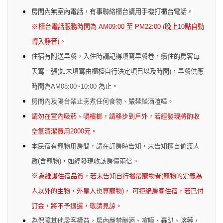
房間內無室內電話，有事聯絡櫃台請用手機打櫃台電話。
※
櫃台電話服務時間為
AM09:00
至
PM22:00 (
晚上
10
點自動
轉入靜音
)
。
住宿有附送早餐，入住時請記得填寫早餐卷，續住的房客每
天寫一張
(
如未填寫由櫃檯自行決定項目以及時間
)
，早餐供應
時間為
AM
08:00
~
10:00
為止。
房間內及陽台禁止烹煮任何食物、嚴禁酗酒喧嘩。
請勿在室內吸菸、嚼檳榔，請移步到戶外，若經發現將酌收
空氣清潔費用2000元。
本民宿有寵物用房間，請在訂房時告知，未告知擅自偷渡人
數(含寵物)，如經發現收該房價兩倍。
※
為維護住宿品質，若未告知自行攜帶寵物者(寵物的定義為
人以外的生物，外星人也算寵物)， 可拒絕房客住宿，若已付
訂金，將不予退還，敬請見諒。
為保障其他房客權益，房內嚴禁酗酒、喧嘩、轟趴、喀藥，