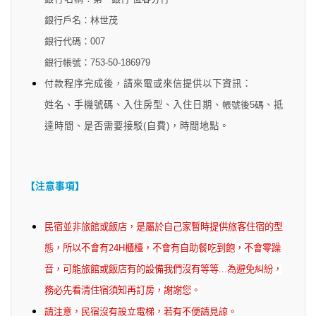
銀行戶名：林世茂
銀行代碼：007
銀行帳號：753-50-186979
付款
程序完成後
，
請來電或來信提供以下資訊：
姓名
、
手機號碼
、
入住房型
、
入住日期
、
帳號後5碼
、
抵
達時間
、
是否需要接駁(自費)
，
時間地點
。
【注意事項】
民宿並非旅館或飯店，是屬於自己家暫時提供旅客住宿的型
態，所以不會有
24H
櫃檯，不會有自助餐吃到飽，不會零躁
音，可能旅館或飯店有的設備我們沒有等等
...
為避免糾紛，
務必先看清住宿須知再訂房，謝謝您。
請注意，民宿沒有設立電梯，若有不便請見諒。