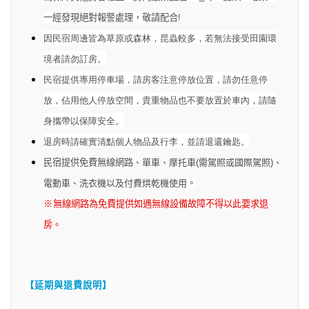
一經發現絕對報警處理，敬請配合
!
因民宿周邊皆為草原或森林，昆蟲較多，若無法接受田園環
境者請勿訂房。
民宿提供專用停車場，請房客注意停放位置，請勿任意停
放，佔用他人停放空間，貴重物品也不要放置於車內，請隨
身攜帶以保障安全。
退房時請確實清點個人物品及行李，並請退還鑰匙。
民宿提供免費無線網路
、單車、摩托車(需駕照或國際駕照)、
電動車、洗衣機以及付費烘乾機使用
。
※
無線網路為免費提供如遇無線設備故障不得以此要求退
房
。
【延期與退費說明】