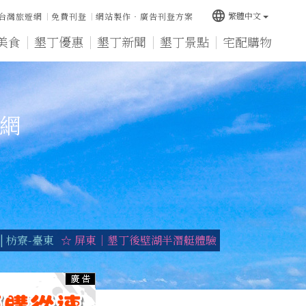
language
繁體中文
台灣旅遊網
免費刊登
網站製作‧廣告刊登方案
美食
墾丁優惠
墾丁新聞
墾丁景點
宅配購物
宿網
 枋寮-臺東
☆ 屏東｜墾丁後壁湖半潛艇體驗