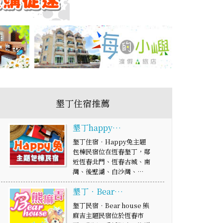
墾丁住宿推薦
墾丁happy…
墾丁住宿‧Happy兔主題
包棟民宿位在恆春墾丁，鄰
近恆春北門、恆春古城、南
灣、後壁湖、白沙灣、…
墾丁‧Bear…
墾丁民宿‧Bear house 熊
麻吉主題民宿位於恆春市