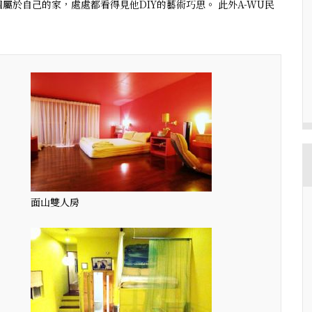
於自己的家，處處都看得見他DIY的藝術巧思。 此外A-WU民
面山雙人房