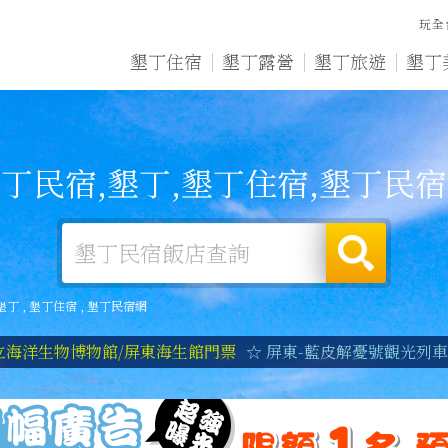
玩全
墾丁住宿
墾丁露營
墾丁旅遊
墾丁
丁民宿,墾丁,墾丁住宿,墾丁民
墾丁
,
墾丁住宿
,
墾丁民宿網
立海洋生物博物館/屏東海生館門票
☆ 屏東-藍皮解憂號觀光列車|