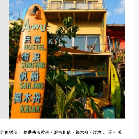
俱樂部， 提供衝浪教學、浪板租借、獨木舟、浮潛.....等。 美