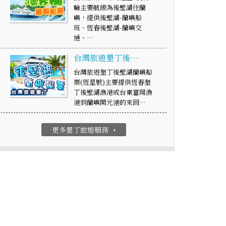
輪主要航線為後壁湖往蘭
嶼，提供後壁湖-蘭嶼船
班、恆春後壁湖-蘭嶼交
通、…
台灣旅遊墾丁後…
台灣旅遊墾丁後壁湖蘭嶼船
票(恆星號)主要提供恆春墾
丁後壁湖漁港或台東富岡漁
港到蘭嶼開元港的來回…
更多墾丁旅遊服務
arrow_right