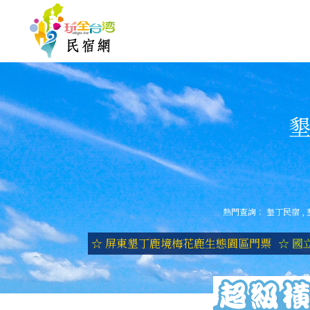
墾
熱門查詢：
墾丁民宿
,
☆ 屏東墾丁鹿境梅花鹿生態園區門票
☆ 國