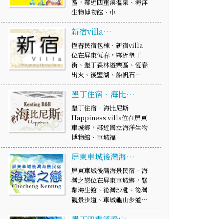
區，鄰近四重溪溫泉、海洋
生物博物館、車…
新宿villa…
恆春民宿包棟．新宿villa
位在屏東恆春，鄰近墾丁
街、墾丁森林遊樂區、恆春
出火、後壁湖、船帆石…
墾丁住宿‧海比…
墾丁住宿‧海比尼斯
Happiness villa位在屏東
車城鄉，鄰近國立海洋生物
博物館、車城福…
屏東車城後灣海…
屏東車城後灣海景民宿‧海
灣之戀位在屏東車城鄉，緊
鄰海生館、後灣沙灘、後灣
觀景步道、車城龜山步道…