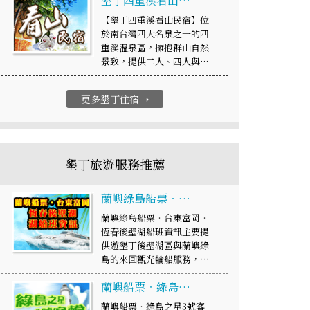
墾丁四重溪看山…
【墾丁四重溪看山民宿】位
於南台灣四大名泉之一的四
重溪溫泉區，擁抱群山自然
景致，提供二人、四人與…
更多墾丁住宿
arrow_right
墾丁旅遊服務推薦
蘭嶼綠島船票‧…
蘭嶼綠島船票‧台東富岡‧
恆春後壁湖船班資訊主要提
供遊墾丁後壁湖區與蘭嶼綠
島的來回觀光輪船服務，…
蘭嶼船票‧綠島…
蘭嶼船票‧綠島之星3號客