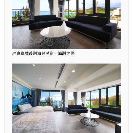
屏東車城後灣海景民宿‧海灣之戀