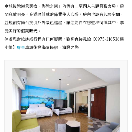
車城後灣海景民宿‧海灣之戀」內備有二至四人主題景觀套房，房
間寬敞明亮，充滿設計感的佈置使人心醉，房內也設有起居空間，
並規劃有陽台接引戶外景色進屋，讓您能自在悠遊地徜徉其中，享
受美好的假期時光。
倘若您對旅途或行程有任何疑問，歡迎直接電洽【0975-316536楊
小姐】
屏東
車城後灣海景民宿‧海灣之戀