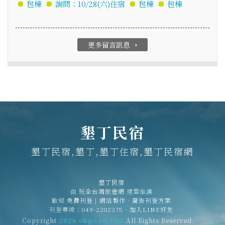
包棟
詢問：10/28(六)住宿
包棟
包棟
更多留言訊息
arrow_right
墾丁民宿
墾丁民宿,墾丁,墾丁住宿,墾丁民宿網
墾丁民宿
由
玩全台灣旅遊網
建置維護
歡迎
免費刊登
|
網站製作‧廣告刊登方案
刊登專線：
049-2202375
、
加入LINE好友
Copyright
2026 okgo.tw INC
All Rights Reserved.