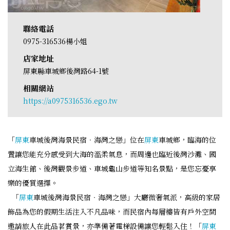
聯絡電話
0975-316536楊小姐
店家地址
屏東縣車城鄉後灣路64-1號
相關網站
https://a0975316536.ego.tw
「
屏東
車城後灣海景民宿‧海灣之戀」位在
屏東
車城鄉，臨海的位
置讓您能充分感受到大海的溫柔氣息，而周邊也臨近後灣沙灘、國
立海生館、後灣觀景步道、車城龜山步道等知名景點，是您忘憂享
樂的優質選擇。
「
屏東
車城後灣海景民宿‧海灣之戀」大廳微奢氣派，高級的家居
飾品為您的假期生活注入不凡品味，而民宿內每層樓皆有戶外空間
邀請旅人在此品茗賞景，亦準備著電梯設備讓您輕鬆入住！「
屏東