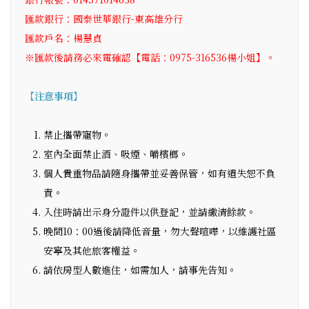
匯款銀行：國泰世華銀行-東高雄分行
匯款戶名：楊慧貞
※匯款後請務必來電確認【電話：0975-316536楊小姐】。
【注意事項】
禁止攜帶寵物。
室內全面禁止酒、吸煙、嚼檳榔。
個人貴重物品請隨身攜帶並妥善保管，如有遺失恕不負
責。
入住時請出示身分證件以供登記，並請繳清餘款。
晚間10：00過後請降低音量，勿大聲喧嘩，以維護社區
安寧及其他旅客權益。
請依房型人數進住，如需加人，請事先告知。