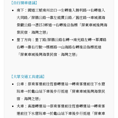
【自行開車建議】
南下：國道三號南州出口→左轉進入勝利路→右轉進入
大同路／屏鵝公路→靠左縱貫公路／舊庄路→車城濱海
景觀公路→憑153鄉道→右轉後沿指標「屏東車城後灣海
景民宿‧海灣之戀」
墾丁方向：墾丁路/屏鵝公路右轉→南光路左轉→草潭路
右轉→靠右行駛→檳榔路→山海路右轉後沿指標抵達
「屏東車城後灣海景民宿‧海灣之戀」
【大眾交通工具建議】
公車：搭乘客運前往恆春轉運站→轉乘客運前往下水窟
班車→於龜山站下車後步行抵達「屏東車城後灣海景民
宿‧海灣之戀」
火車：高雄轉運站→搭乘客運前往恆春轉運站→轉乘客
運前往下水窟班車→於龜山站下車後步行抵達「屏東車