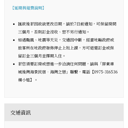
【延期與退費說明】
匯款後若因故欲更改日期，請於7日前通知，可保留房間
三個月，否則訂金沒收、恕不另行通知。
如遇颱風、地震等天災，交通因中斷，經當地縣政府或
旅客所在地政府發佈停止上班上課，方可退還訂金或保
留訂金三個月並擇期入住。
若您須要訂房或想進一步洽詢任何問題，請與「屏東車
城後灣海景民宿‧海灣之戀」聯繫，電話【0975-316536
楊小姐】。
交通資訊