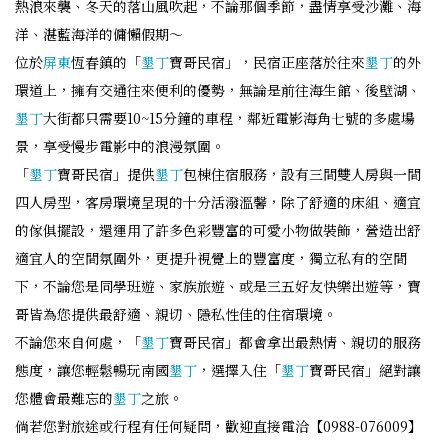
熱浪來襲、冬天的落山風吹起，不論那個季節，盡情享受沙灘、海
洋、湛藍海洋的傭懶假期～
位於
屏東
恆春鎮的「
墾丁
寶哥民宿」，民宿正座落於往來
墾丁
的外
環道上，擁有交通往來便利的優勢，無論是前往海生館、後壁湖、
墾丁
大街都只需要10~15分鐘的車程，鄰近電影海角七號的多處場
景，享受慢步電影中的浪漫氛圍。
「
墾丁
寶哥民宿」提供
墾丁
包棟住宿服務，設有三間雙人房與一間
四人房型，客房環境呈現的十分活潑溫馨，除了舒適的床組、適宜
的傢俱擺設，還運用了許多色彩豐富的可愛小物做裝飾，營造出舒
適宜人的空間氛圍外，更提升視覺上的豐富度，獨立私有的空間
下，不論您是同學班遊、家族旅遊、或是三五好友快樂出遊等，寶
哥皆為您提供最舒適、親切、隱私性佳的住宿環境。
不論您來自何處，「
墾丁
寶哥民宿」都會拿出最熱情、親切的服務
態度，讓您輕鬆暢玩南國
墾丁
，選擇入住「
墾丁
寶哥民宿」絕對讓
您體會最難忘的
墾丁
之旅。
倘若您對旅途或行程有任何疑問，歡迎直接電洽【0988-076009】