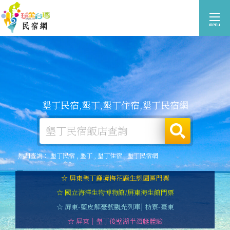
墾丁民宿,墾丁,墾丁住宿,墾丁民宿網
熱門查詢：
墾丁民宿
,
墾丁
,
墾丁住宿
,
墾丁民宿網
☆ 屏東墾丁鹿境梅花鹿生態園區門票
☆ 國立海洋生物博物館/屏東海生館門票
☆ 屏東-藍皮解憂號觀光列車| 枋寮-臺東
☆ 屏東｜墾丁後壁湖半潛艇體驗