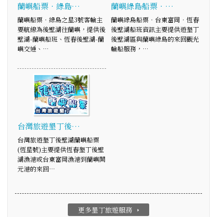
蘭嶼船票‧綠島…
蘭嶼綠島船票‧…
蘭嶼船票‧綠島之星3號客輪主
蘭嶼綠島船票‧台東富岡‧恆春
要航線為後壁湖往蘭嶼，提供後
後壁湖船班資訊主要提供遊墾丁
壁湖-蘭嶼船班、恆春後壁湖-蘭
後壁湖區與蘭嶼綠島的來回觀光
嶼交通、…
輪船服務，…
台灣旅遊墾丁後…
台灣旅遊墾丁後壁湖蘭嶼船票
(恆星號)主要提供恆春墾丁後壁
湖漁港或台東富岡漁港到蘭嶼開
元港的來回…
更多墾丁旅遊服務
arrow_right