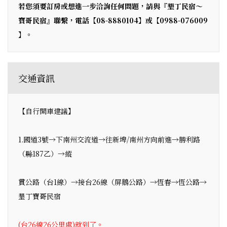
若您須要訂房或想進一步洽詢任何問題，請與『墾丁民宿～
寶哥民宿』聯繫，電話【08-8880104】或【0988-076009
】。
交通資訊
【自行開車建議】
1.國道3號→下南州交流道→往新埤/南州方向前進→勝利路
（縣187乙）→縱
貫公路（台1線）→接台26線（屏鵝公路）→恆春→恆公路→
墾丁寶哥民宿
(台26線26公里處)就到了。