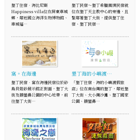
墾丁住宿‧海比尼斯
墾丁民宿～墾丁希臘風情民宿就
Happiness villa位在屏東車城
位在墾丁天主教中心的旁邊，且
鄉，鄰近國立海洋生物博物館、
緊鄰著墾丁大街，提供墾丁住
車城福…
宿、墾丁民宿…
窩。在海邊
墾丁海的小嶼渡…
墾丁民宿．窩在海邊民宿位於砂
「墾丁住宿．海的小嶼渡假旅
島貝殼砂展示館正對面，墾丁大
店」位在南台灣的墾丁，鄰近墾
街及鵝鑾鼻公園的中心地帶，前
丁大街、大小灣沙灘、墾丁國家
往墾丁大街…
公園、鵝鑾鼻…