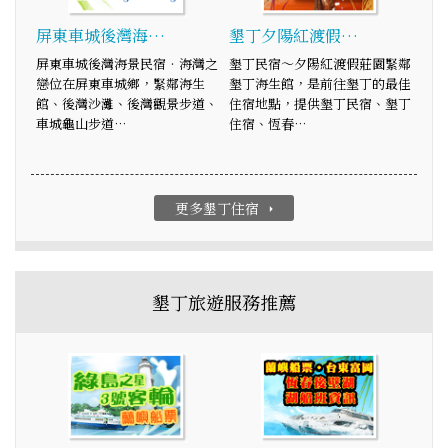
屏東車城後灣海…
墾丁夕陽紅渡假…
屏東車城後灣海景民宿‧海灣之
墾丁民宿～夕陽紅渡假莊園緊鄰
戀位在屏東車城鄉，緊鄰海生
墾丁海生館，是前往墾丁的最佳
館、後灣沙灘、後灣觀景步道、
住宿地點，提供墾丁民宿、墾丁
車城龜山步道…
住宿、恆春…
更多墾丁住宿
arrow_right
墾丁旅遊服務推薦