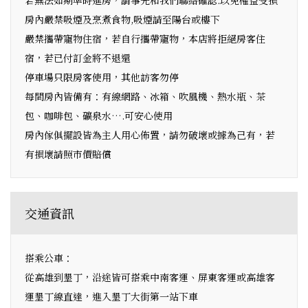
房內嚴禁吸煙及烹煮食物,吸煙請至陽台或樓下
嚴禁攜帶寵物住宿，若自行攜帶寵物，本店將拒絕房客住
宿，若已付訂金將不退還
停車場只限房客使用，其他訪客勿停
每間房內皆備有：有線網路、冰箱、吹風機、熱水瓶、茶
包、咖啡包、礦泉水….可安心使用
房內傢俱擺設皆為主人用心佈置，請勿破壞或據為己有，若
有損壞請照市價賠償
交通資訊
搭乘公車：
從高雄到墾丁，沿途皆可搭乘中南客運、屏東客運或高雄客
運墾丁線直達，進入墾丁大街第一站下車