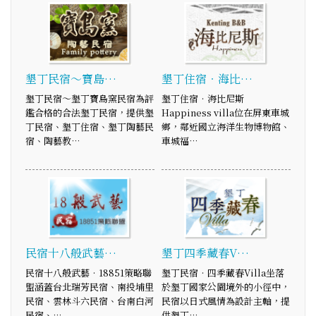
墾丁民宿～寶島…
墾丁住宿‧海比…
墾丁民宿～墾丁寶島窯民宿為評
墾丁住宿‧海比尼斯
鑑合格的合法墾丁民宿，提供墾
Happiness villa位在屏東車城
丁民宿、墾丁住宿、墾丁陶藝民
鄉，鄰近國立海洋生物博物館、
宿、陶藝教…
車城福…
民宿十八般武藝…
墾丁四季藏春V…
民宿十八般武藝‧18851策略聯
墾丁民宿‧四季藏春Villa坐落
盟涵蓋台北瑞芳民宿、南投埔里
於墾丁國家公園境外的小徑中，
民宿、雲林斗六民宿、台南白河
民宿以日式風情為設計主軸，提
民宿、…
供墾丁…