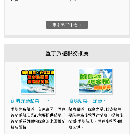
更多墾丁住宿
arrow_right
墾丁旅遊服務推薦
蘭嶼綠島船票‧…
蘭嶼船票‧綠島…
蘭嶼綠島船票‧台東富岡‧恆春
蘭嶼船票‧綠島之星3號客輪主
後壁湖船班資訊主要提供遊墾丁
要航線為後壁湖往蘭嶼，提供後
後壁湖區與蘭嶼綠島的來回觀光
壁湖-蘭嶼船班、恆春後壁湖-蘭
輪船服務，…
嶼交通、…