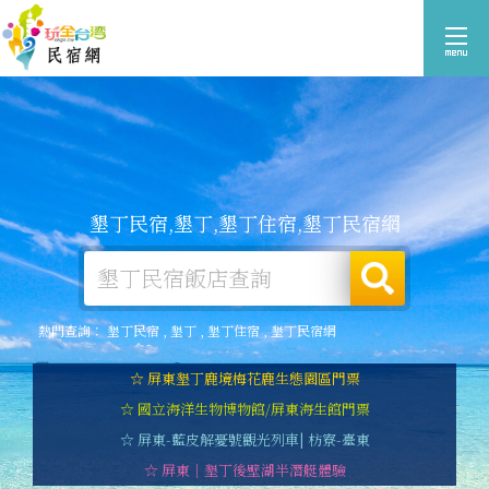
墾丁民宿,墾丁,墾丁住宿,墾丁民宿網
熱門查詢：
墾丁民宿
,
墾丁
,
墾丁住宿
,
墾丁民宿網
☆ 屏東墾丁鹿境梅花鹿生態園區門票
☆ 國立海洋生物博物館/屏東海生館門票
☆ 屏東-藍皮解憂號觀光列車| 枋寮-臺東
☆ 屏東｜墾丁後壁湖半潛艇體驗