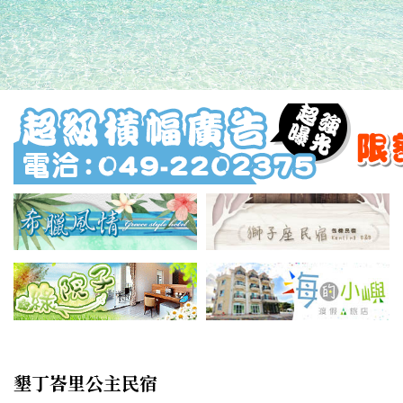
墾丁峇里公主民宿