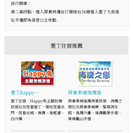
自行開車：
南二高終點，進入屏東林邊台17線接台26線進入墾丁大街後
右手邊即為峇里公主地點
墾丁住宿推薦
墾丁happy…
屏東車城後灣海…
墾丁住宿‧Happy兔主題包棟
屏東車城後灣海景民宿‧海灣之
民宿位在恆春墾丁，鄰近恆春北
戀位在屏東車城鄉，緊鄰海生
門、恆春古城、南灣、後壁湖、
館、後灣沙灘、後灣觀景步道、
白沙灣、…
車城龜山步道…