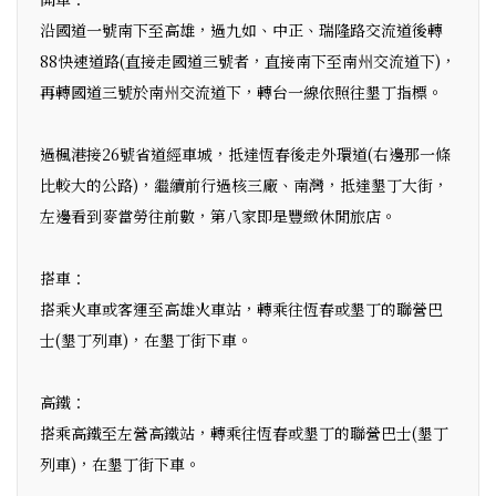
沿國道一號南下至高雄，過九如、中正、瑞隆路交流道後轉
88快速道路(直接走國道三號者，直接南下至南州交流道下)，
再轉國道三號於南州交流道下，轉台一線依照往墾丁指標。
過楓港接26號省道經車城，抵達恆春後走外環道(右邊那一條
比較大的公路)，繼續前行過核三廠、南灣，抵達墾丁大街，
左邊看到麥當勞往前數，第八家即是豐緻休閒旅店。
搭車：
搭乘火車或客運至高雄火車站，轉乘往恆春或墾丁的聯營巴
士(墾丁列車)，在墾丁街下車。
高鐵：
搭乘高鐵至左營高鐵站，轉乘往恆春或墾丁的聯營巴士(墾丁
列車)，在墾丁街下車。