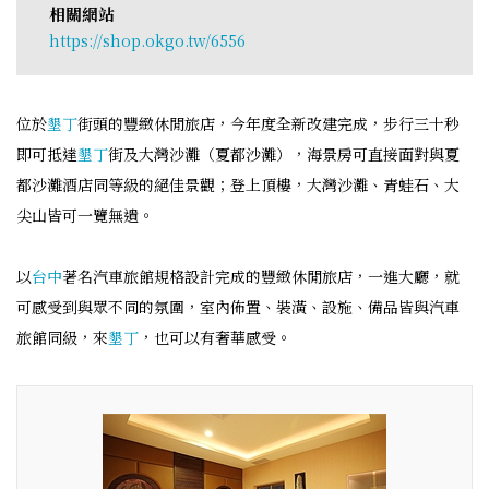
相關網站
https://shop.okgo.tw/6556
位於
墾丁
街頭的豐緻休閒旅店，今年度全新改建完成，步行三十秒
即可抵達
墾丁
街及大灣沙灘（夏都沙灘），海景房可直接面對與夏
都沙灘酒店同等級的絕佳景觀；登上頂樓，大灣沙灘、青蛙石、大
尖山皆可一覽無遺。
以
台中
著名汽車旅館規格設計完成的豐緻休閒旅店，一進大廳，就
可感受到與眾不同的氛圍，室內佈置、裝潢、設施、備品皆與汽車
旅館同級，來
墾丁
，也可以有奢華感受。