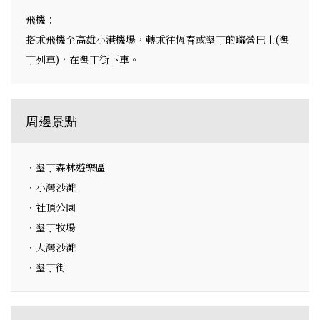
飛機：
搭乘飛機至高雄小港機場，轉乘往恆春或墾丁的聯營巴士(墾
丁列車)，在墾丁街下車。
周邊景點
．墾丁森林遊樂區
．小灣沙灘
．社頂公園
．墾丁牧場
．大灣沙灘
．墾丁街