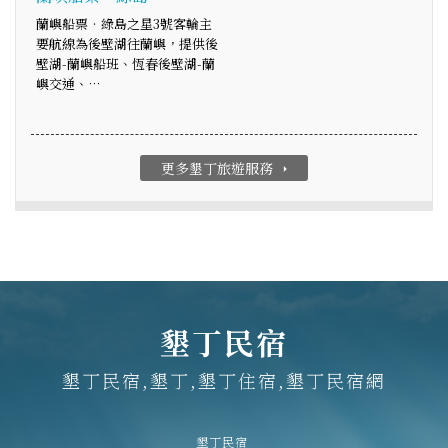
蘭嶼船票‧綠島之星3號客輪主
要航線為後壁湖往蘭嶼，提供後
壁湖-蘭嶼船班、恆春後壁湖-蘭
嶼交通、…
更多墾丁旅遊服務
arrow_right
墾丁民宿
墾丁民宿,墾丁,墾丁住宿,墾丁民宿網
墾丁民宿