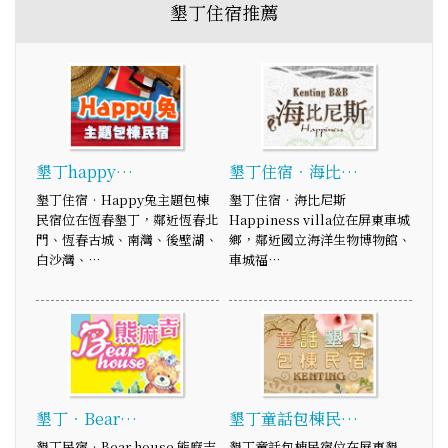
墾丁住宿推薦
墾丁happy…
墾丁住宿‧海比…
墾丁住宿‧Happy兔主題包棟
墾丁住宿‧海比尼斯
民宿位在恆春墾丁，鄰近恆春北
Happiness villa位在屏東車城
門、恆春古城、南灣、後壁湖、
鄉，鄰近國立海洋生物博物館、
白沙灣、…
車城福…
墾丁‧Bear…
墾丁童話包棟民…
墾丁民宿‧Bear house 熊麻吉
墾丁童話包棟民宿位在屏東墾