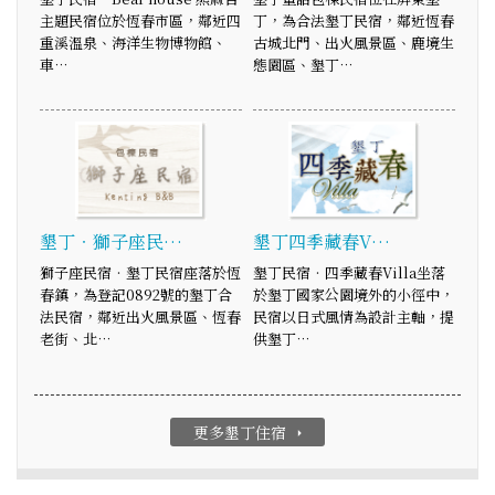
主題民宿位於恆春市區，鄰近四
丁，為合法墾丁民宿，鄰近恆春
重溪溫泉、海洋生物博物館、
古城北門、出火風景區、鹿境生
車…
態園區、墾丁…
墾丁‧獅子座民…
墾丁四季藏春V…
獅子座民宿‧墾丁民宿座落於恆
墾丁民宿‧四季藏春Villa坐落
春鎮，為登記0892號的墾丁合
於墾丁國家公園境外的小徑中，
法民宿，鄰近出火風景區、恆春
民宿以日式風情為設計主軸，提
老街、北…
供墾丁…
更多墾丁住宿
arrow_right