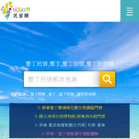
墾丁民宿,墾丁,墾丁住宿,墾丁民宿網
熱門查詢：
墾丁民宿
,
墾丁
,
墾丁住宿
,
墾丁民宿網
☆ 屏東墾丁鹿境梅花鹿生態園區門票
☆ 國立海洋生物博物館/屏東海生館門票
☆ 屏東-藍皮解憂號觀光列車| 枋寮-臺東
☆ 屏東｜墾丁後壁湖半潛艇體驗