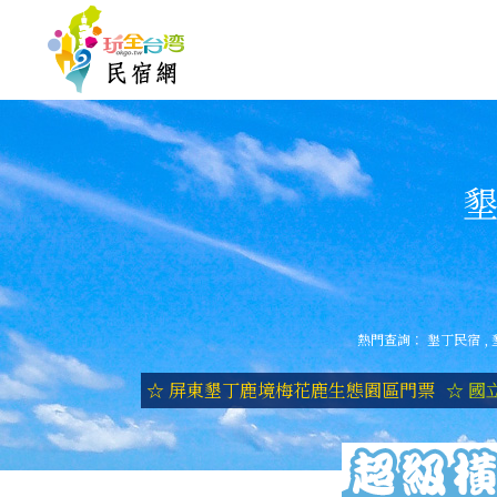
墾
熱門查詢：
墾丁民宿
,
☆ 屏東墾丁鹿境梅花鹿生態園區門票
☆ 國