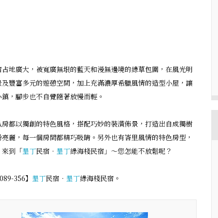
宿占地廣大，被寬廣無垠的藍天和漫無邊境的綠草包圍，在風光明
景及豐富多元的遊憩空間，加上充滿濃厚希臘風情的造型小屋，讓
小鎮，腳步也不自覺隨著放慢而輕。
臥房都以獨創的特色風格，搭配巧妙的裝潢佈景，打造出自成獨樹
紛亮麗，每一個房間都精巧吸睛。另外也有峇里風情的特色房型，
。來到「
墾丁
民宿‧
墾丁
綠海棧民宿」～您怎能不放鬆呢？
9-356】
墾丁
民宿‧
墾丁
綠海棧民宿。