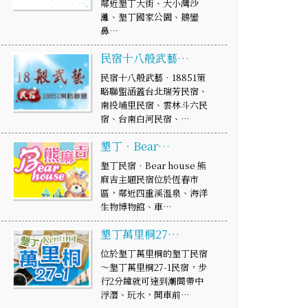
鄰近墾丁大街、大小灣沙
灘、墾丁國家公園、鵝鑾
鼻…
民宿十八般武藝…
民宿十八般武藝‧18851策
略聯盟涵蓋台北瑞芳民宿、
南投埔里民宿、雲林斗六民
宿、台南白河民宿、…
墾丁‧Bear…
墾丁民宿‧Bear house 熊
麻吉主題民宿位於恆春市
區，鄰近四重溪溫泉、海洋
生物博物館、車…
墾丁萬里桐27…
位於墾丁萬里桐的墾丁民宿
～墾丁萬里桐27-1民宿，步
行2分鐘就可達到潮間帶中
浮潛、玩水，開車前…