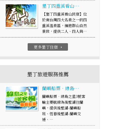
墾丁四重溪看山…
【墾丁四重溪看山民宿】位
於南台灣四大名泉之一的四
重溪溫泉區，擁抱群山自然
景致，提供二人、四人與…
更多墾丁住宿
arrow_right
墾丁旅遊服務推薦
蘭嶼船票‧綠島…
蘭嶼船票‧綠島之星3號客
輪主要航線為後壁湖往蘭
嶼，提供後壁湖-蘭嶼船
班、恆春後壁湖-蘭嶼交
通、…