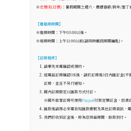
※
定價(旺日價)
：暑假期間之週六、農曆春節/跨年/墾丁
【進退房時間】
※進房時間：下午03:00以後。
※退房時間：上午11:00以前(請同時繳回房間鑰匙)。
【訂房程序】
請事先來電確認或預約。
經電話訂房確認OK後，請於訂房後3日內匯訂金(平
訂房，並且不另行通知。
國內訂房限定以匯款方式付訂。
※國外旅客訂房可使用
Paypal
付款定額訂金，但須
匯款後請務必來電告知匯款帳號及其他訂房資訊，電話：【
我們於收到訂金後，將為您保留房間，餘款到付。