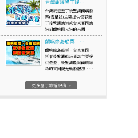
台灣旅遊墾丁後…
台灣旅遊墾丁後壁湖蘭嶼船
票(恆星號)主要提供恆春墾
丁後壁湖漁港或台東富岡漁
港到蘭嶼開元港的來回…
蘭嶼綠島船票‧…
蘭嶼綠島船票‧台東富岡‧
恆春後壁湖船班資訊主要提
供遊墾丁後壁湖區與蘭嶼綠
島的來回觀光輪船服務，…
更多墾丁旅遊服務
arrow_right