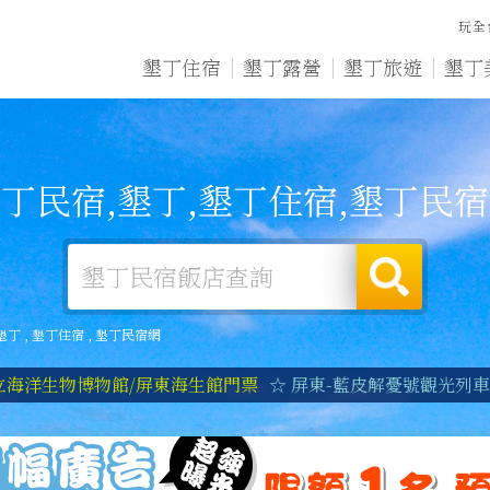
玩全
墾丁住宿
墾丁露營
墾丁旅遊
墾丁
丁民宿,墾丁,墾丁住宿,墾丁民
墾丁
,
墾丁住宿
,
墾丁民宿網
立海洋生物博物館/屏東海生館門票
☆ 屏東-藍皮解憂號觀光列車|