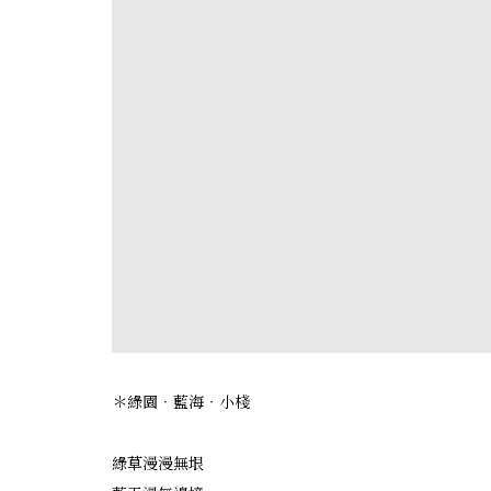
＊綠園‧藍海‧小棧
綠草漫漫無垠