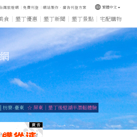
language
繁體中文
台灣旅遊網
免費刊登
網站製作‧廣告刊登方案
美食
墾丁優惠
墾丁新聞
墾丁景點
宅配購物
宿網
 枋寮-臺東
☆ 屏東｜墾丁後壁湖半潛艇體驗