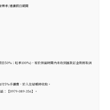
音樂季/連續假日期間
假日50%；旺季100%)，若於保留時間內未收到匯款訂金則將取消
自付5%手續費，於入住結帳時收取。
0979-089-356】。