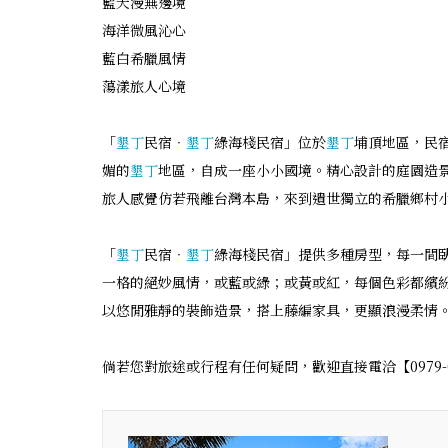
藍天漫無邊境
海洋微風沁心
藍白希臘風情
蕩漾旅人心境
「
墾丁
民宿‧
墾丁
綠海棧民宿」位於
墾丁
埔頂地區，民
媚的
墾丁
地區，自成一座小小國境。精心設計的庭園造
旅人感覺仿若飛離台灣本島，來到遺世獨立的希臘鄉村
「
墾丁
民宿‧
墾丁
綠海棧民宿」提供多種房型，每一間
一格的絕妙風情，或藍或綠；或黃或紅，每個色彩都繽
以悠閒雅靜的裝飾造景，搭上藤編家具，更顯浪漫柔情
倘若您對旅途或行程有任何疑問，歡迎直接電洽【0979-08