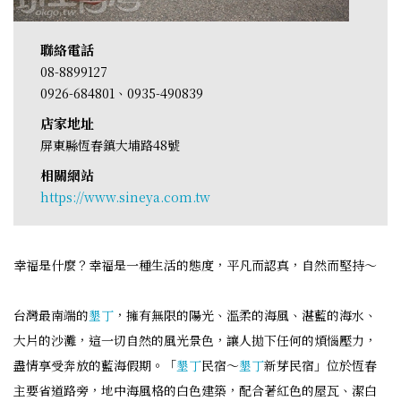
聯絡電話
08-8899127
0926-684801、0935-490839
店家地址
屏東縣恆春鎮大埔路48號
相關網站
https://www.sineya.com.tw
幸福是什麼？幸福是一種生活的態度，平凡而認真，自然而堅持～
台灣最南端的
墾丁
，擁有無限的陽光、溫柔的海風、湛藍的海水、
大片的沙灘，這一切自然的風光景色，讓人拋下任何的煩惱壓力，
盡情享受奔放的藍海假期。「
墾丁
民宿～
墾丁
新芽民宿」位於恆春
主要省道路旁，地中海風格的白色建築，配合著紅色的屋瓦、潔白