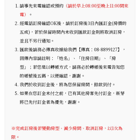
請事先來電確認或預約
（請於早上08:00至晚上11:00間來
電）
。
經電話訂房確認OK後，請於訂房後3日內匯訂金(房價的
五成)，若於保留時間內未收到匯款訂金則將取消訂房，
並且不另行通知。
匯款後請務必傳真收據給我們【傳真：08-8899127】，
回傳內容請註明：「姓名」、「住房日期」、「房
型」；若您是以轉帳方式，請務必於轉帳後來電告知您
的帳號後五碼，以便確認，謝謝。
我們於收到訂金後，將為您保留房間，餘款到付。
如果在您訂金未付之前，已有其他房客先付訂金，新芽
將已先付訂金者為優先，謝謝。
※完成訂房後若變動房型、減少房間、取消訂房，以1次為
限。