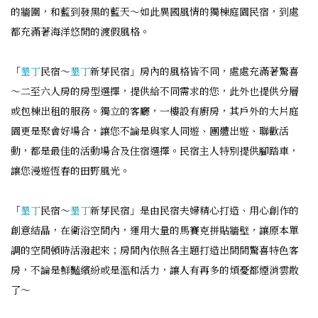
的牆圍，和藍到發黑的藍天～如此異國風情的獨棟庭園民宿，到處
都充滿著海洋悠閒的渡假風格。
「
墾丁
民宿～
墾丁
新芽民宿」房內的風格皆不同，處處充滿著驚喜
～二至六人房的房型選擇，提供給不同需求的您，此外也提供分層
或包棟出租的服務。獨立的客廳，一樓設有廚房，其戶外的大片庭
園更是聚會好場合，讓您不論是與家人同遊、團體出遊、聯歡活
動，都是最佳的活動場合及住宿選擇。民宿主人特別提供腳踏車，
讓您漫遊恆春的田野風光。
「
墾丁
民宿～
墾丁
新芽民宿」是由民宿夫婦精心打造、用心創作的
創意結晶，在衛浴空間內，運用大量的馬賽克拼貼牆壁，讓原本單
調的空間頓時活潑起來；房間內依照各主題打造出間間驚喜特色客
房，不論是鮮豔繽紛或是溫和活力，讓人有再多的煩憂都煙消雲散
了～