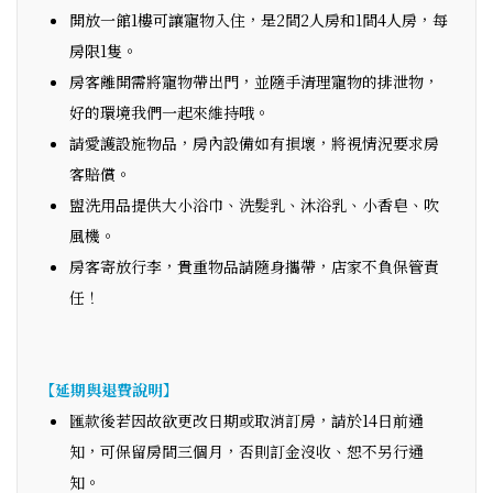
開放一館1樓可讓寵物入住，是2間2人房和1間4人房，每
房限1隻。
房客離開需將寵物帶出門，並隨手清理寵物的排泄物，
好的環境我們一起來維持哦。
請愛護設施物品，房內設備如有損壞，將視情況要求房
客賠償。
盥洗用品提供大小浴巾、洗髮乳、沐浴乳、小香皂、吹
風機。
房客寄放行李，貴重物品請隨身攜帶，店家不負保管責
任！
【延期與退費說明】
匯款後若因故欲更改日期或取消訂房，請於14日前通
知，可保留房間三個月，否則訂金沒收、恕不另行通
知。