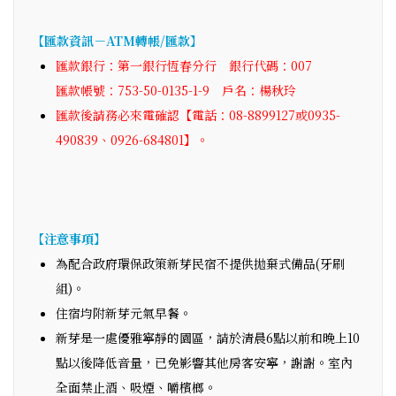
【匯款資訊－ATM轉帳/匯款】
匯款銀行：第一銀行恆春分行 銀行代碼：007
匯款帳號：753-50-0135-1-9 戶名：楊秋玲
匯款後請務必來電確認【電話：08-8899127或0935-
490839、0926-684801】。
【注意事項】
為配合政府環保政策新芽民宿不提供拋棄式備品(牙刷
組)。
住宿均附新芽元氣早餐。
新芽是一處優雅寧靜的園區，請於清晨6點以前和晚上10
點以後降低音量，已免影響其他房客安寧，謝謝。室內
全面禁止酒、吸煙、嚼檳榔。