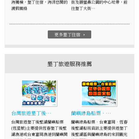
海獨棟，墾丁住宿，海洋悠閒的
街及鵝鑾鼻公園的中心地帶，前
渡假風格
往墾丁大街…
更多墾丁住宿
arrow_right
墾丁旅遊服務推薦
台灣旅遊墾丁後…
蘭嶼綠島船票‧…
台灣旅遊墾丁後壁湖蘭嶼船票
蘭嶼綠島船票‧台東富岡‧恆春
(恆星號)主要提供恆春墾丁後壁
後壁湖船班資訊主要提供遊墾丁
湖漁港或台東富岡漁港到蘭嶼開
後壁湖區與蘭嶼綠島的來回觀光