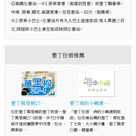
◎高鐵左營站---※1.搭乘客運〈高雄到恆春〉或墾丁聯營車<
中南 .屏東.國光.高雄客運>-至恆春站---白沙〈租機車〉
※2.搭乘小巴士<左營站外有九人巴士直達旅店.每人單趟三百
元.回程時小巴士會至旅店接回左營站>
墾丁住宿推薦
墾丁萬里桐27…
墾丁海的小嶼渡…
位於墾丁萬里桐的墾丁民宿～墾
「墾丁住宿．海的小嶼渡假旅
丁萬里桐27-1民宿，步行2分鐘
店」位在南台灣的墾丁，鄰近墾
就可達到潮間帶中浮潛、玩水，
丁大街、大小灣沙灘、墾丁國家
開車前…
公園、鵝鑾鼻…