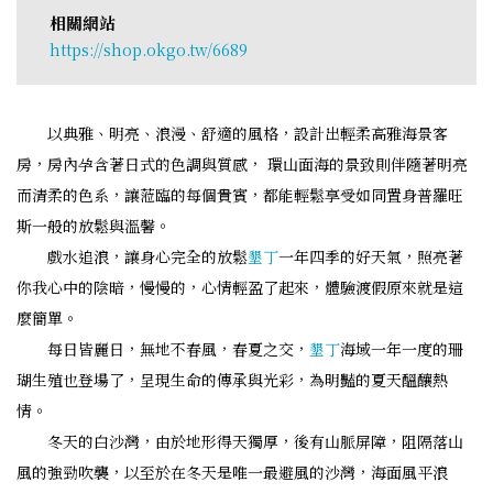
相關網站
https://shop.okgo.tw/6689
以典雅、明亮、浪漫、舒適的風格，設計出輕柔高雅海景客
房，房內孕含著日式的色調與質感， 環山面海的景致則伴隨著明亮
而清柔的色系，讓蒞臨的每個貴賓，都能輕鬆享受如同置身普羅旺
斯一般的放鬆與溫馨。
戲水追浪，讓身心完全的放鬆
墾丁
一年四季的好天氣，照亮著
你我心中的陰暗，慢慢的，心情輕盈了起來，體驗渡假原來就是這
麼簡單。
每日皆麗日，無地不春風，春夏之交，
墾丁
海域一年一度的珊
瑚生殖也登場了，呈現生命的傳承與光彩，為明豔的夏天醞釀熱
情。
冬天的白沙灣，由於地形得天獨厚，後有山脈屏障，阻隔落山
風的強勁吹襲，以至於在冬天是唯一最避風的沙灣，海面風平浪