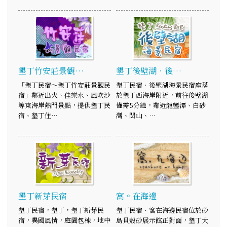
墾丁竹安莊景觀…
墾丁後壁湖‧後…
「墾丁民宿～墾丁竹安莊景觀民
墾丁民宿‧後壁湖海景民宿座落
宿」鄰近出火、佳樂水、風吹沙
於墾丁西海岸附近，前往後壁湖
等東海岸熱門景點，提供墾丁民
僅需5分鐘，鄰近龍鑾潭、白砂
宿、墾丁住…
灣、關山、…
墾丁新芽民宿
窩。在海邊
墾丁民宿，墾丁，墾丁新芽民
墾丁民宿．窩在海邊民宿位於砂
宿，異國風情，庭園包棟，地中
島貝殼砂展示館正對面，墾丁大