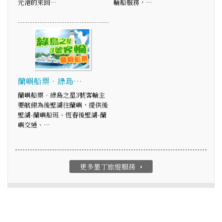
元港的來回…
輪船服務，…
蘭嶼船票‧綠島…
蘭嶼船票‧綠島之星3號客輪主
要航線為後壁湖往蘭嶼，提供後
壁湖-蘭嶼船班、恆春後壁湖-蘭
嶼交通、…
更多墾丁旅遊服務
arrow_right