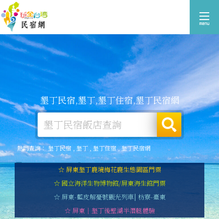
墾丁民宿,墾丁,墾丁住宿,墾丁民宿網
熱門查詢：
墾丁民宿
,
墾丁
,
墾丁住宿
,
墾丁民宿網
☆ 屏東墾丁鹿境梅花鹿生態園區門票
☆ 國立海洋生物博物館/屏東海生館門票
☆ 屏東-藍皮解憂號觀光列車| 枋寮-臺東
☆ 屏東｜墾丁後壁湖半潛艇體驗