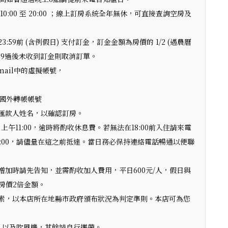
間為 10:00 至 20:00 ；線上訂房系統全年無休，可直接查詢空房及
9前 (含例假日) 支付訂金，訂金金額為房價的 1/2 (遇農曆
59過後未收到訂金則取消訂單。
mail中的虛擬帳號，
郵國外轉帳帳號
匯款人姓名，以確認訂房。
上午11:00，逾時將酌收休息費。若無法在18:00前入住請來電
:00，請儘量在這之前抵達。當日務必保持連絡電話暢通以便聯
加時請先告知，並需酌收加人費用，平日600元/人，假日與
房價2倍金額。
素，以本店所在地縣市政府頒布狀況為判定準則。本店可為您
乳以及吹風機，其餘請自行攜帶。