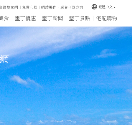
language
繁體中文
台灣旅遊網
免費刊登
網站製作‧廣告刊登方案
美食
墾丁優惠
墾丁新聞
墾丁景點
宅配購物
宿網