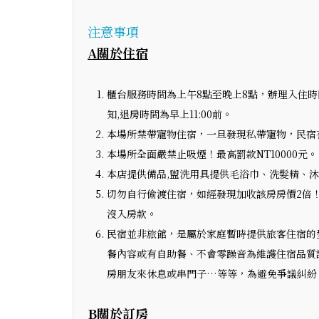
注意事項
A關於住宿
櫃台服務時間為上午8點至晚上8點，辦理入住時間為
知,退房時間為早上11:00前。
本場所禁帶寵物住宿，一旦發現私帶寵物，民宿
本場所全面嚴禁止吸煙！最高罰款NT10000元。
本店提供備品,盥洗用具提供毛浴巾、洗髮精、
切勿自行偷渡住宿，如經發現加收該房房價2倍
沒入房款。
民宿並非旅館，是屬於家庭暫時提供旅客住宿的
餐內容或有自助餐、不會零躁音為維護住宿品質請夜
房朋友來休息或串門子…等等，為避免爭議糾紛
B關於訂房