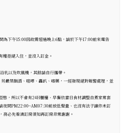
下午15:00因故需超過晚上6點，請於下午17:00前來電告
有權拒絕入住，並沒入訂金。
沐浴乳以及吹風機，其餘請自行攜帶。
！另嚴禁酗酒、喧嘩、轟趴、喀藥，一經發現絕對報警處理，並
型態，所以不會有24H櫃檯、早餐依當日食材調整自煮家常套
間PM22:00~AM07:30前放低聲量、也沒有法子讓你未訂
，務必先看清訂房須知再訂房非常謝謝。