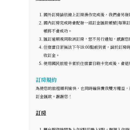
國外訂房請依線上訂房操作完成後，我們會另發E-
國內訂房完成時會配發一組訂金匯款帳號(每筆
帳將不會成功。
匯訂逾期視同取消訂房，恕不另行通知，感謝您
住宿當日若無法下午18:00點前到者，請於訂
收訂金。
使用國民旅遊卡者於住宿當日刷卡完成後，會退
訂房規約
為使您的旅程順利愉快，也同時確保貴我雙方權益，
訂金匯款。謝謝您！
訂房
櫃台服務時間為上午8點至晚上8點，辦理入住