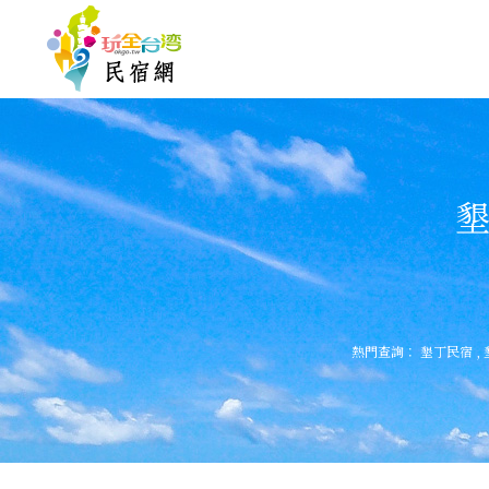
墾
熱門查詢：
墾丁民宿
,