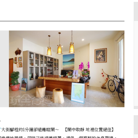
✦
丁
大街腳程約1分鐘卻遠離暄鬧～ 【鬧中取靜 地裡位置絕佳】