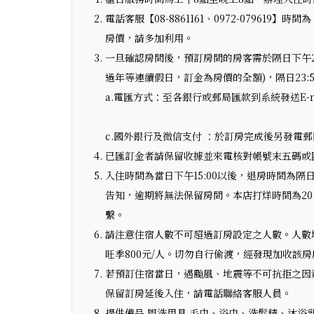
電話客服【08-8861161、0972-079619】時
房價，請多加利用。
一旦確認房間後，預訂房間的房客需於隔日下午23:5
過年等連續假日，訂金為房價的全額)，隔日23:
a.電匯方式：至各銀行或郵局匯款到系統發送E-
c.國外銀行及微信支付 ：於訂房完成後另發電
已匯訂金者請保留收據並來電核對帳號末五碼或
入住時間為當日下午15:00以後，退房時間為隔日
告知，逾期將無法保留房間。本店打烊時間為20
繫。
請注意住宿人數不可超過訂房設定之人數。人數增
旺季800元/人。切勿自行偷渡，經發現加收該房
若預訂住宿當日，遇颱風、地震等不可抗拒之因
保留訂房延後入住，請電話聯絡客服人員。
提供備品,盥洗用具,毛巾、浴巾、洗髮精、沐浴