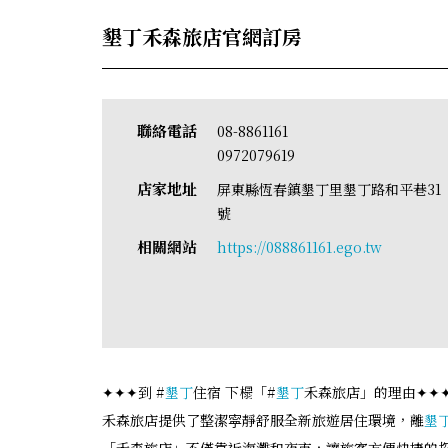
墾丁禾森旅店官網訂房
聯絡電話
08-8861161
0972079619
店家地址
屏東縣恆春鎮墾丁里墾丁路和平巷31
號
相關網站
https://088861161.ego.tw
✦✦✦到 #
墾丁
住宿 下榻「#
墾丁
禾森旅店」的理由✦✦
禾森旅店提供了整潔寜靜舒服全新旅遊居住環境，離
墾