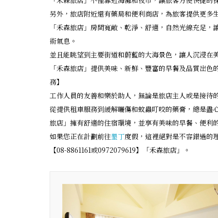
「禾森旅店」不僅靠近海灘和夜市，讓旅客方便快捷的
另外，旅店附近還有藥局和便利商店，為旅客提供更多生
「禾森旅店」房間寬敞、乾淨、舒適，自然光線充足，
術氣息。
並且能眺望到主要街道和蔚藍的大海景色，讓人沉浸在
「禾森旅店」提供美味、新鮮、豐富的早餐及品質出色
務】
工作人員的友善和樂於助人，無論是旅店主人或是接待
從提供租車服務到緩解曬傷和蚊蟲叮咬的藥膏，總是盡
旅店」擁有舒適的住宿環境，並享有美味的早餐、便利
如果您正在計劃前往
墾丁
度假，這裡絕對是不容錯過的
【08-8861161或0972079619】「禾森旅店」。