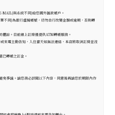
MAIL(與系統不同)給您國外匯款帳戶。
訂單不同)為銀行虛擬帳號，切勿自行改變金額或逾期，否則轉
的體諒。目前線上訂房僅提供ATM轉帳服務。
房時或來電主動告知，入住當天如無法連絡，本店將取消訂房並沒
還已轉帳之訂金。
避免爭議。請您務必詳閱以下內容，同意後再請您於期限內作
時間如會超過晚上6點請提前來電告知櫃台。