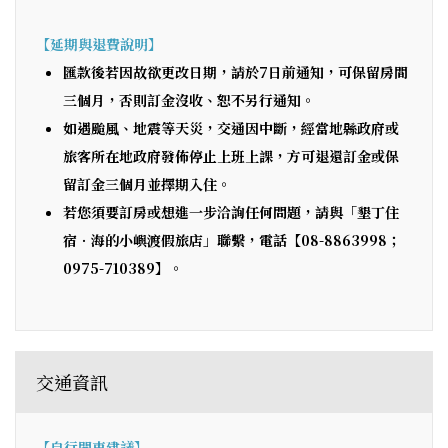
【延期與退費說明】
匯款後若因故欲更改日期，請於7日前通知，可保留房間
三個月，否則訂金沒收、恕不另行通知。
如遇颱風、地震等天災，交通因中斷，經當地縣政府或
旅客所在地政府發佈停止上班上課，方可退還訂金或保
留訂金三個月並擇期入住。
若您須要訂房或想進一步洽詢任何問題，請與「墾丁住
宿．海的小嶼渡假旅店」聯繫，電話【08-8863998；
0975-710389】。
交通資訊
【自行開車建議】