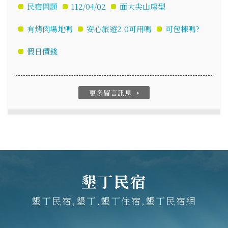
民宿問題
112/04/02
面大尖山房型
有烤肉場地嗎
安心旅遊2.0可用嗎
可包棟嗎?
假日價錢
更多留言訊息
arrow_right
墾丁民宿
墾丁民宿,墾丁,墾丁住宿,墾丁民宿網