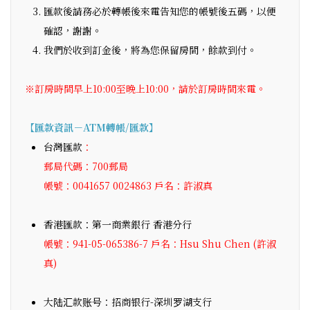
匯款後請務必於轉帳後來電告知您的帳號後五碼，以便
確認，謝謝。
我們於收到訂金後，將為您保留房間，餘款到付。
※訂房時間早上10:00至晚上10:00，請於訂房時間來電。
【匯款資訊－ATM轉帳/匯款】
台灣匯款
：
郵局代碼：700
郵局
帳號：0041657 0024863
戶名：許淑真
香港匯款：第一商業銀行 香港分行
帳號：941-05-065386-7 戶名：Hsu Shu Chen (許淑
真)
大陆汇款账号：招商银行-深圳罗湖支行