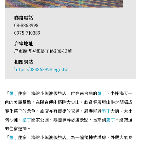
聯絡電話
08-8863998
0975-710389
店家地址
屏東縣恆春鎮墾丁路330-12號
相關網站
https://088863998.ego.tw
「
墾丁
住宿．海的小嶼渡假旅店」位在南台灣的
墾丁
，坐擁海天一
色的美麗景緻，在陽台便能遠眺大尖山，欣賞雲層與山巒之間構成
變化萬千的景色；旅店亦有便捷的交通，周邊鄰近
墾丁
大街、大小
灣沙灘、
墾丁
國家公園、鵝鑾鼻等必遊景點，是來到
墾丁
不能錯過
的住宿選擇。
「
墾丁
住宿．海的小嶼渡假旅店」為一幢獨棟式洋房，外觀大氣高