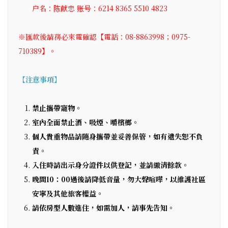
户名：陈献忠 账号：6214 8365 5510 4823
※匯款後請務必來電確認【電話：08-8863998；0975-
710389】。
【注意事項】
禁止攜帶寵物。
室內全面禁止酒、吸煙、嚼檳榔。
個人貴重物品請隨身攜帶並妥善保管，如有遺失恕不負
責。
入住時請出示身分證件以供登記，並請繳清餘款。
晚間10：00過後請降低音量，勿大聲喧嘩，以維護社區
安寧及其他旅客權益。
請依房型人數進住，如需加人，請事先告知。