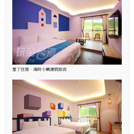
墾丁住宿．海的小嶼渡假旅店