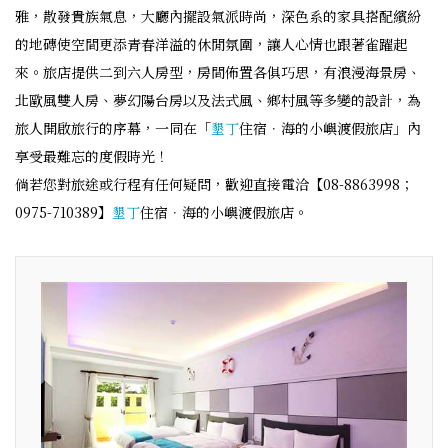
雅，散發貴族氣息，大廳內擺設氣派時尚，深色系的家具搭配繽紛
的地磚使空間更添青春洋溢的休閒氛圍，讓人心情也跟著雀躍起
來。旅店提供二到六人房型，房間佈置各俱巧思，有浪漫海景房、
北歐風雙人房、夢幻陽台房以及法式風、鄉村風等多變的設計，為
旅人開啟旅行的序幕，一同在「
墾丁
住宿．海的小嶼渡假旅店」內
享受最難忘的度假時光！
倘若您對旅途或行程有任何疑問，歡迎直接電洽【08-8863998；
0975-710389】
墾丁
住宿．海的小嶼渡假旅店。