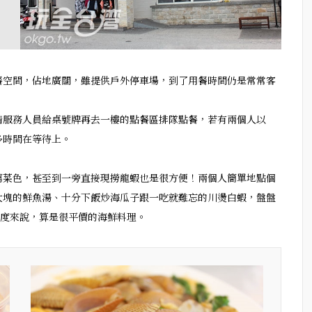
餐空間，佔地廣闊，雖提供戶外停車場，到了用餐時間仍是常常客
請服務人員給桌號牌再去一樓的點餐區排隊點餐，若有兩個人以
多時間在等待上。
薦菜色，甚至到一旁直接現撈龍蝦也是很方便！兩個人簡單地點個
大塊的鮮魚湯、十分下飯炒海瓜子跟一吃就難忘的川燙白蝦，盤盤
程度來說，算是很平價的海鮮料理。