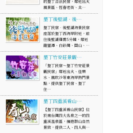
的墾丁合法民宿，鄰近出火
風景區、恆春老街、北…
墾丁後壁湖‧後…
墾丁民宿‧後壁湖海景民宿
座落於墾丁西海岸附近，前
往後壁湖僅需5分鐘，鄰近
龍鑾潭、白砂灣、關山、…
墾丁竹安莊景觀…
「墾丁民宿～墾丁竹安莊景
觀民宿」鄰近出火、佳樂
水、風吹沙等東海岸熱門景
點，提供墾丁民宿、墾丁
住…
墾丁四重溪看山…
【墾丁四重溪看山民宿】位
於南台灣四大名泉之一的四
重溪溫泉區，擁抱群山自然
景致，提供二人、四人與…