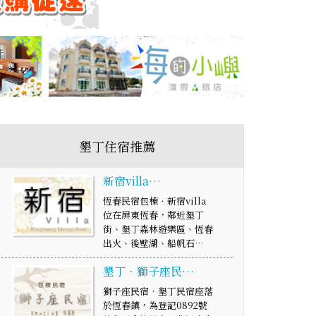
墾丁住宿推薦
新宿villa…
恆春民宿包棟．新宿villa
位在屏東恆春，鄰近墾丁
街、墾丁森林遊樂區、恆春
出火、後壁湖、船帆石…
墾丁‧獅子座民…
獅子座民宿‧墾丁民宿座落
於恆春鎮，為登記0892號