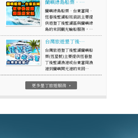
蘭嶼綠島船票‧…
蘭嶼綠島船票‧台東富岡‧
恆春後壁湖船班資訊主要提
供遊墾丁後壁湖區與蘭嶼綠
島的來回觀光輪船服務，…
台灣旅遊墾丁後…
台灣旅遊墾丁後壁湖蘭嶼船
票(恆星號)主要提供恆春墾
丁後壁湖漁港或台東富岡漁
港到蘭嶼開元港的來回…
更多墾丁旅遊服務
arrow_right