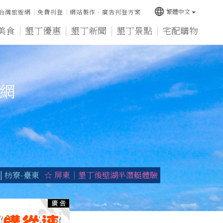
language
繁體中文
台灣旅遊網
免費刊登
網站製作‧廣告刊登方案
美食
墾丁優惠
墾丁新聞
墾丁景點
宅配購物
宿網
 枋寮-臺東
☆ 屏東｜墾丁後壁湖半潛艇體驗