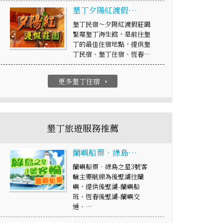
墾丁夕陽紅渡假…
墾丁民宿～夕陽紅渡假莊園
緊鄰墾丁海生館，是前往墾
丁的最佳住宿地點，提供墾
丁民宿、墾丁住宿、恆春…
更多墾丁住宿
arrow_right
墾丁旅遊服務推薦
蘭嶼船票‧綠島…
蘭嶼船票‧綠島之星3號客
輪主要航線為後壁湖往蘭
嶼，提供後壁湖-蘭嶼船
班、恆春後壁湖-蘭嶼交
通、…