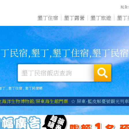
玩全
墾丁住宿
墾丁露營
墾丁旅遊
墾丁
丁民宿,墾丁,墾丁住宿,墾丁民
墾丁
,
墾丁住宿
,
墾丁民宿網
立海洋生物博物館/屏東海生館門票
☆ 屏東-藍皮解憂號觀光列車|