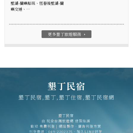
壁湖-蘭嶼船班、恆春後壁湖-蘭
嶼交通、…
更多墾丁旅遊服務
arrow_right
墾丁民宿
墾丁民宿,墾丁,墾丁住宿,墾丁民宿網
墾丁民宿
由
玩全台灣旅遊網
建置維護
歡迎
免費刊登
|
網站製作‧廣告刊登方案
刊登專線：
049-2202375
、
加入LINE好友