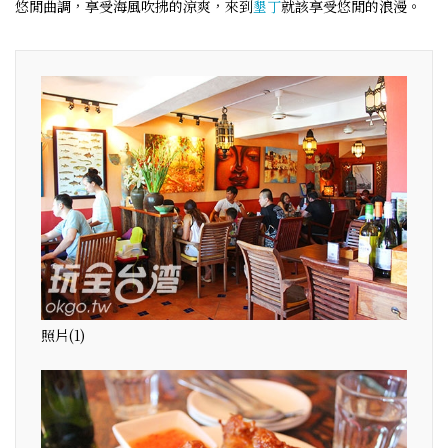
悠閒曲調，享受海風吹拂的涼爽，來到
墾丁
就該享受悠閒的浪漫。
照片(1)