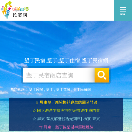
墾丁民宿,墾丁,墾丁住宿,墾丁民宿網
熱門查詢：
墾丁民宿
,
墾丁
,
墾丁住宿
,
墾丁民宿網
☆ 屏東墾丁鹿境梅花鹿生態園區門票
☆ 國立海洋生物博物館/屏東海生館門票
☆ 屏東-藍皮解憂號觀光列車| 枋寮-臺東
☆ 屏東｜墾丁後壁湖半潛艇體驗