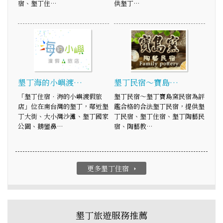
宿、墾丁住…
供墾丁…
墾丁海的小嶼渡…
墾丁民宿～寶島…
「墾丁住宿．海的小嶼渡假旅
墾丁民宿～墾丁寶島窯民宿為評
店」位在南台灣的墾丁，鄰近墾
鑑合格的合法墾丁民宿，提供墾
丁大街、大小灣沙灘、墾丁國家
丁民宿、墾丁住宿、墾丁陶藝民
公園、鵝鑾鼻…
宿、陶藝教…
更多墾丁住宿
arrow_right
墾丁旅遊服務推薦