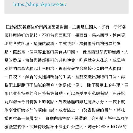
https://shop.okgo.tw/8567
巴沙諾瓦餐廳位於南灣遊憩區對面，主廚是法國人，卻有一手將各
國料理燒好的絕技，不但供應西班牙、墨西哥、馬來西亞、越南等
地的各式料理，還提供調酒、中式快炒、潛艇堡等風格迥異的餐
點，儼然是一個兼容並蓄的美食共和國。 像是西班牙海鮮燴飯，大
量的番茄、海鮮與濃郁香料的共和晚會，吃過就令人難忘。或是特
別的帕馬森火腿起士三明治，裡面夾著在台灣較少見的生火腿肉，
一口咬下，鹹香的火腿與新鮮的生菜、番茄交織出獨特的口味，再
搭配上酥脆但不油膩的薯條，飽足感十足！ 除了菜單上的料理，偶
爾也會有特殊的今日特餐等餐點，可以享受主廚私房餐點。巴莎諾
瓦炸雞是今日特餐上的餐點，外表酥脆的雞翅飽含水分，一咬下就
能享受鮮嫩多汁的絕佳口感，或者沾上一口酸香甜辣的醬汁，將味
道再拉高一個層次。 餐廳內部空間，裝潢的十分別緻，峇里島風情
瀰漫空氣中，或是傍晚點杯小酒至戶外空間，聽著BOSSA NOVA的