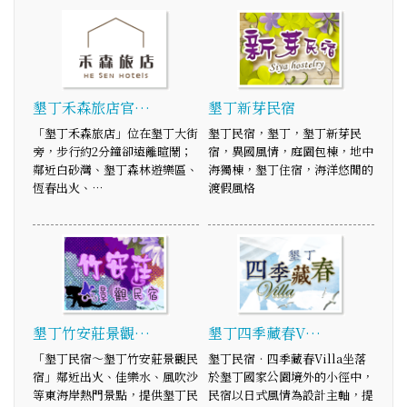
墾丁禾森旅店官…
墾丁新芽民宿
「墾丁禾森旅店」位在墾丁大街
墾丁民宿，墾丁，墾丁新芽民
旁，步行約2分鐘卻遠離暄鬧；
宿，異國風情，庭園包棟，地中
鄰近白砂灣、墾丁森林遊樂區、
海獨棟，墾丁住宿，海洋悠閒的
恆春出火、…
渡假風格
墾丁竹安莊景觀…
墾丁四季藏春V…
「墾丁民宿～墾丁竹安莊景觀民
墾丁民宿‧四季藏春Villa坐落
宿」鄰近出火、佳樂水、風吹沙
於墾丁國家公園境外的小徑中，
等東海岸熱門景點，提供墾丁民
民宿以日式風情為設計主軸，提