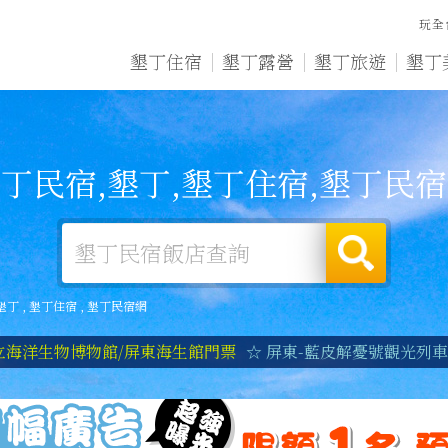
玩全
墾丁住宿
墾丁露營
墾丁旅遊
墾丁
丁民宿,墾丁,墾丁住宿,墾丁民
墾丁
,
墾丁住宿
,
墾丁民宿網
立海洋生物博物館/屏東海生館門票
☆ 屏東-藍皮解憂號觀光列車|