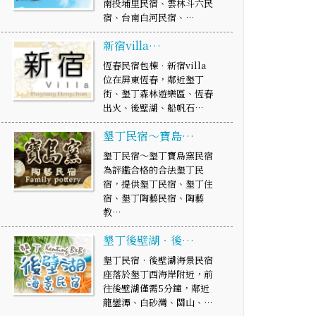
南投埔里民宿、雲林斗六民
宿、台南白河民宿、…
新宿villa…
恆春民宿包棟．新宿villa
位在屏東恆春，鄰近墾丁
街、墾丁森林遊樂區、恆春
出火、後壁湖、船帆石…
墾丁民宿～寶島…
墾丁民宿～墾丁寶島窯民宿
為評鑑合格的合法墾丁民
宿，提供墾丁民宿、墾丁住
宿、墾丁陶藝民宿、陶藝
教…
墾丁後壁湖‧後…
墾丁民宿‧後壁湖海景民宿
座落於墾丁西海岸附近，前
往後壁湖僅需5分鐘，鄰近
龍鑾潭、白砂灣、關山、…