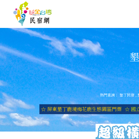
墾
熱門查詢：
墾丁民宿
,
☆ 屏東墾丁鹿境梅花鹿生態園區門票
☆ 國