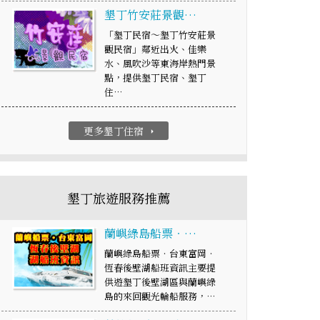
墾丁竹安莊景觀…
「墾丁民宿～墾丁竹安莊景
觀民宿」鄰近出火、佳樂
水、風吹沙等東海岸熱門景
點，提供墾丁民宿、墾丁
住…
更多墾丁住宿
arrow_right
墾丁旅遊服務推薦
蘭嶼綠島船票‧…
蘭嶼綠島船票‧台東富岡‧
恆春後壁湖船班資訊主要提
供遊墾丁後壁湖區與蘭嶼綠
島的來回觀光輪船服務，…