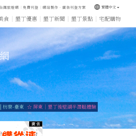
language
繁體中文
台灣旅遊網
免費刊登
網站製作‧廣告刊登方案
美食
墾丁優惠
墾丁新聞
墾丁景點
宅配購物
宿網
 枋寮-臺東
☆ 屏東｜墾丁後壁湖半潛艇體驗