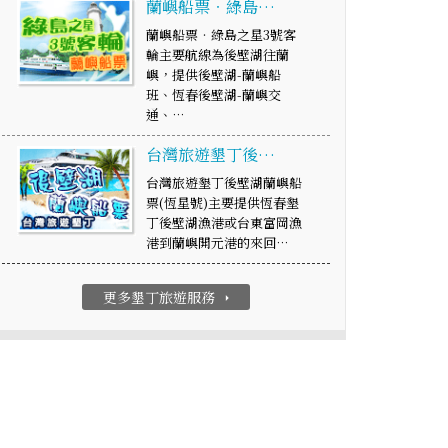
蘭嶼船票‧綠島…
蘭嶼船票‧綠島之星3號客
輪主要航線為後壁湖往蘭
嶼，提供後壁湖-蘭嶼船
班、恆春後壁湖-蘭嶼交
通、…
台灣旅遊墾丁後…
台灣旅遊墾丁後壁湖蘭嶼船
票(恆星號)主要提供恆春墾
丁後壁湖漁港或台東富岡漁
港到蘭嶼開元港的來回…
更多墾丁旅遊服務
arrow_right