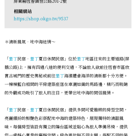
屏東縣恆春鎮恒公路201-2號
相關網站
https://shop.okgo.tw/9537
＊清新風氣‧地中海迷情～
「
墾丁
民宿‧
墾丁
夏日休閒民宿」位於
墾丁
地區往來的主要道路(屏
鵝公路)上，擁有四通八達的便利交通，不論旅人欲前往恆春市區欣
賞古城門的歷史奧秘或前往
墾丁
海濱體會海洋的清新都十分方便。
一棟棟藍白相間的平房建築座落在車潮如織的馬路邊，精巧而吸睛
的外觀成功吸引了旅人的注目，更帶出地中海的閒恬風情。
「
墾丁
民宿‧
墾丁
夏日休閒民宿」提供多間可愛雅緻的房型空間，
亮麗繽紛的鮮艷色彩搭配地中海的建築特色，展現獨特的清甜風
味。每個房型皆設有獨立的陽台區域並貼心為旅人準備吊椅，提供
您一處靜心賞景的寧靜空間。房內更依照不同主題，搭配不同的裝