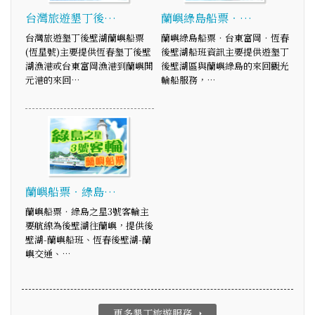
台灣旅遊墾丁後…
蘭嶼綠島船票‧…
台灣旅遊墾丁後壁湖蘭嶼船票
蘭嶼綠島船票‧台東富岡‧恆春
(恆星號)主要提供恆春墾丁後壁
後壁湖船班資訊主要提供遊墾丁
湖漁港或台東富岡漁港到蘭嶼開
後壁湖區與蘭嶼綠島的來回觀光
元港的來回…
輪船服務，…
蘭嶼船票‧綠島…
蘭嶼船票‧綠島之星3號客輪主
要航線為後壁湖往蘭嶼，提供後
壁湖-蘭嶼船班、恆春後壁湖-蘭
嶼交通、…
更多墾丁旅遊服務
arrow_right