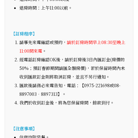
退房時間：上午11:00以前。
【訂房程序】
請事先來電確認或預約，
請於訂房時間早上08:30至晚上
11:00間來電
。
經電話訂房確認OK後，請於訂房後3日內匯訂金(房價的
50%；預訂春節期間請匯全額房價)，若於保留時間內未
收到匯款訂金則將取消訂房，並且不另行通知。
匯款後請務必來電告知，電話：【0975-221698或08-
8897003．8897313】。
我們於收到訂金後，將為您保留房間，餘款到付。
【注意事項】
住宿均附早餐。