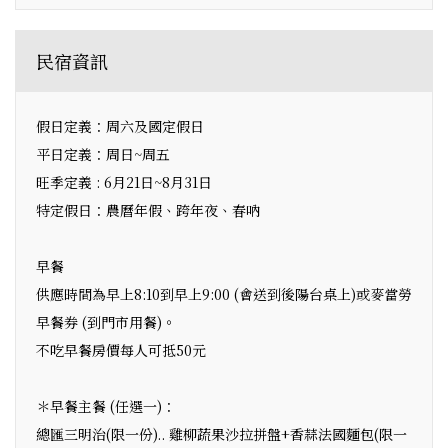
民宿資訊
假日定義：周六及國定假日
平日定義：周日~周五
旺季定義 : 6月21日~8月31日
特定假日：農曆年假、跨年夜、春吶
早餐
供應時間為早上8:10到早上9:00 (會送到後陽台桌上)或麥當勞
早餐券 (到門市用餐)。
不吃早餐房價每人可抵50元
＊早餐主餐 (任選一)：
總匯三明治(限一份).. 雞柳蔬果沙拉拼盤+香蒜法國麵包(限一