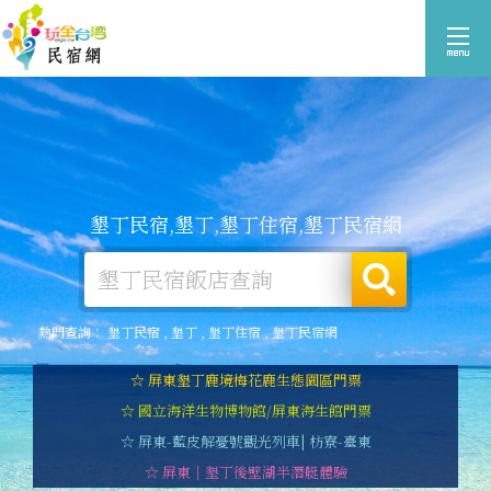
墾丁民宿,墾丁,墾丁住宿,墾丁民宿網
熱門查詢：
墾丁民宿
,
墾丁
,
墾丁住宿
,
墾丁民宿網
☆ 屏東墾丁鹿境梅花鹿生態園區門票
☆ 國立海洋生物博物館/屏東海生館門票
☆ 屏東-藍皮解憂號觀光列車| 枋寮-臺東
☆ 屏東｜墾丁後壁湖半潛艇體驗