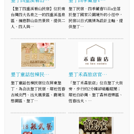
墾丁四重溪看山…
墾丁四季藏春V…
【墾丁四重溪看山民宿】位於南
墾丁民宿‧四季藏春Villa坐落
台灣四大名泉之一的四重溪溫泉
於墾丁國家公園境外的小徑中，
區，擁抱群山自然景致，提供二
民宿以日式風情為設計主軸，提
人、四人與…
供墾丁…
墾丁童話包棟民…
墾丁禾森旅店官…
墾丁童話包棟民宿位在屏東墾
「墾丁禾森旅店」位在墾丁大街
丁，為合法墾丁民宿，鄰近恆春
旁，步行約2分鐘卻遠離暄鬧；
古城北門、出火風景區、鹿境生
鄰近白砂灣、墾丁森林遊樂區、
態園區、墾丁…
恆春出火、…