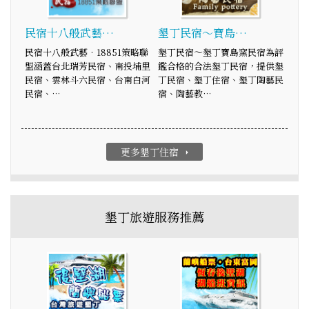
民宿十八般武藝…
墾丁民宿～寶島…
民宿十八般武藝‧18851策略聯
墾丁民宿～墾丁寶島窯民宿為評
盟涵蓋台北瑞芳民宿、南投埔里
鑑合格的合法墾丁民宿，提供墾
民宿、雲林斗六民宿、台南白河
丁民宿、墾丁住宿、墾丁陶藝民
民宿、…
宿、陶藝教…
更多墾丁住宿
arrow_right
墾丁旅遊服務推薦