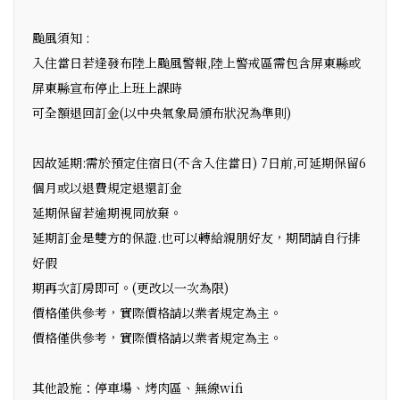
颱風須知 :
入住當日若逢發布陸上颱風警報,陸上警戒區需包含屏東縣或
屏東縣宣布停止上班上課時
可全額退回訂金(以中央氣象局頒布狀況為準則)
因故延期:需於預定住宿日(不含入住當日) 7日前,可延期保留6
個月或以退費規定退還訂金
延期保留若逾期視同放棄。
延期訂金是雙方的保證.也可以轉給親朋好友，期間請自行排
好假
期再次訂房即可。(更改以一次為限)
價格僅供參考，實際價格請以業者規定為主。
價格僅供參考，實際價格請以業者規定為主。
其他設施：停車場、烤肉區、無線wifi