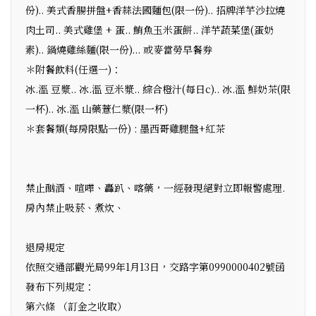
份).. 美式香腸拼盤+香蒜法國麵包(限一份).. 招牌洋芋沙拉燒
肉土司.. 美式雞堡 + 蛋.. 鮪魚玉米蛋餅.. 洋芋蔬菜堡(蛋奶
素).. 鍋燒雞絲麵(限一份)... 或麥當勞早餐券
＊附餐飲料(任選一)：
冰.溫 豆漿.. 冰.溫 豆米漿.. 綜合橙汁(每日c).. 冰.溫 鮮奶茶(限
一杯).. 冰.溫 山藥薏仁漿(限一杯)
＊套餐類(每房限點一份) : 墨西哥雞腿盤+紅茶
禁止酗酒、喧嘩、轟趴、喀藥，一經發現絕對立即報警處理.
房內禁止吸菸、煮炊、
退房規定
依照交通部觀光局99年1月13日，交路字第0990000402號函
發布下列規定：
第六條 （訂金之收取）