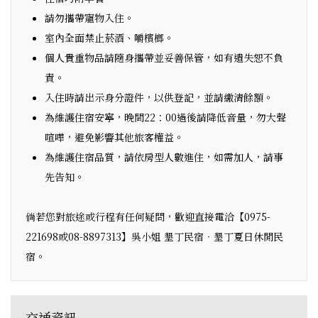
請勿攜帶寵物入住。
室內全面禁止菸酒、嚼檳榔。
個人貴重物品請隨身攜帶並妥善保管，如有遺失恕不負
責。
入住時請出示身分證件，以供登記，並請繳清餘額。
為維護住宿安寧，晚間22：00過後請降低音量，勿大聲
喧嘩，避免影響其他旅客權益。
為維護住宿品質，請依房型人數進住，如需加人，請事
先告知。
倘若您對旅途或行程有任何疑問，歡迎直接電洽【0975-
221698或08-8897313】吳小姐 墾丁民宿‧墾丁夏日休閒民
宿。
交通資訊