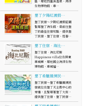
區，鄰近四重溪溫泉、海洋
生物博物館、車…
墾丁夕陽紅渡假…
墾丁民宿～夕陽紅渡假莊園
緊鄰墾丁海生館，是前往墾
丁的最佳住宿地點，提供墾
丁民宿、墾丁住宿、恆春…
墾丁住宿‧海比…
墾丁住宿‧海比尼斯
Happiness villa位在屏東
車城鄉，鄰近國立海洋生物
博物館、車城福…
墾丁希臘風情民…
墾丁民宿～墾丁希臘風情民
宿就位在墾丁天主教中心的
旁邊，且緊鄰著墾丁大街，
提供墾丁住宿、墾丁民宿…