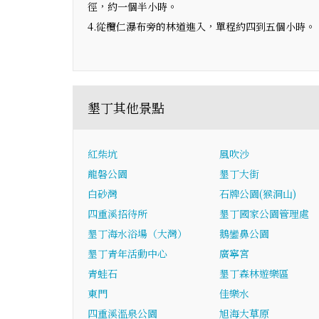
徑，約一個半小時。
4.從欖仁瀑布旁的林道進入，單程約四到五個小時。
墾丁其他景點
紅柴坑
風吹沙
龍磐公園
墾丁大街
白砂灣
石牌公園(猴洞山)
四重溪招待所
墾丁國家公園管理處
墾丁海水浴場（大灣）
鵝鑾鼻公園
墾丁青年活動中心
廣寧宮
青蛙石
墾丁森林遊樂區
東門
佳樂水
四重溪溫泉公園
旭海大草原