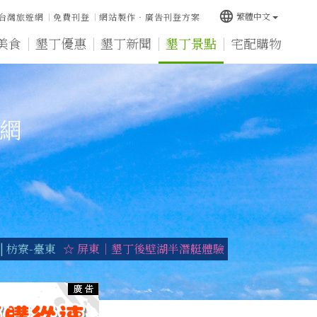
language
繁體中文
台灣旅遊網
免費刊登
網站製作‧廣告刊登方案
美食
墾丁優惠
墾丁新聞
墾丁景點
宅配購物
宿網
 枋寮-臺東
☆ 屏東｜墾丁後壁湖半潛艇體驗