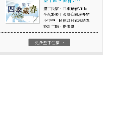
墾丁四季藏春V…
墾丁民宿‧四季藏春Villa
坐落於墾丁國家公園境外的
小徑中，民宿以日式風情為
設計主軸，提供墾丁…
更多墾丁住宿
arrow_right