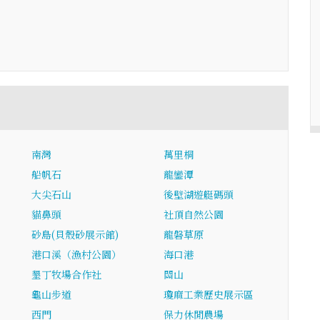
南灣
萬里桐
船帆石
龍鑾潭
大尖石山
後壁湖遊艇碼頭
貓鼻頭
社頂自然公園
砂島(貝殼砂展示館)
龍磐草原
港口溪（漁村公園）
海口港
墾丁牧場合作社
關山
龜山步道
瓊麻工業歷史展示區
西門
保力休閒農場