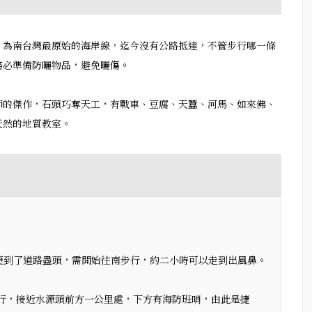
，為南台灣最原始的海岸線，迄今沒有公路抵達，不管步行哪一條
務必準備防曬物品，避免曬傷。
師的傑作，石頭巧奪天工，有戰車、豆腐、天蠶、河馬、如來佛、
天然的地質教室。
路，便到了道路盡頭，需開始往南步行，約二小時可以走到出風鼻。
步行，接近水源頭前方一公里處，下方有海防班哨，由此是捷