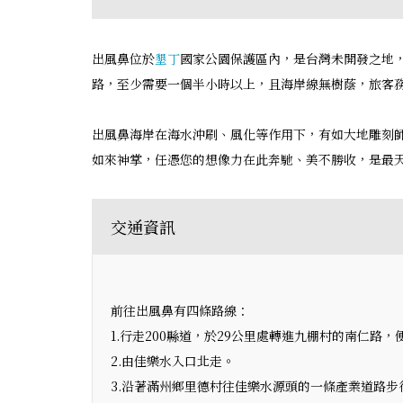
出風鼻位於
墾丁
國家公園保護區內，是台灣未開發之地
路，至少需要一個半小時以上，且海岸線無樹蔭，旅客
出風鼻海岸在海水沖刷、風化等作用下，有如大地雕刻
如來神掌，任憑您的想像力在此奔馳、美不勝收，是最
交通資訊
前往出風鼻有四條路線：
1.行走200縣道，於29公里處轉進九棚村的南仁
2.由佳樂水入口北走。
3.沿著滿州鄉里德村往佳樂水源頭的一條產業道路