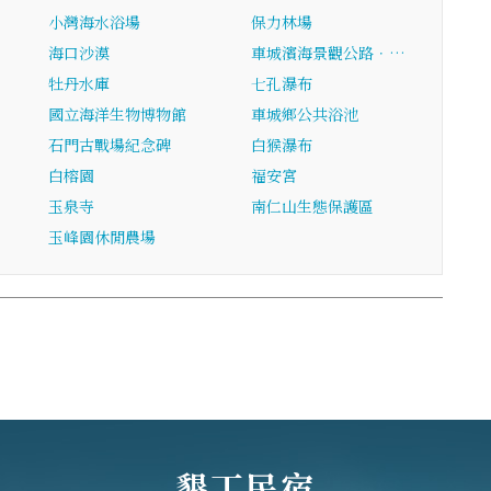
小灣海水浴場
保力林場
海口沙漠
車城濱海景觀公路．…
牡丹水庫
七孔瀑布
國立海洋生物博物館
車城鄉公共浴池
石門古戰場紀念碑
白猴瀑布
白榕園
福安宮
玉泉寺
南仁山生態保護區
玉峰園休閒農場
墾丁民宿