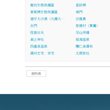
龍坑生態保護區
星砂灣
香蕉灣生態保護區
南門
港仔大沙漠（九棚大…
出風鼻
北門
里德村（賞鷹）
恆春出火
茶山吊橋
高士神社
旭海溫泉
四重溪溫泉
欖仁溪瀑布
滿州尤宅．宋宅
太原旅社
回列表