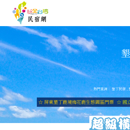
墾
熱門查詢：
墾丁民宿
,
☆ 屏東墾丁鹿境梅花鹿生態園區門票
☆ 國