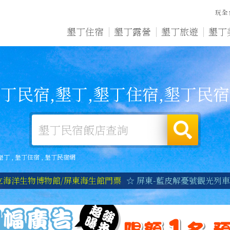
玩全
墾丁住宿
墾丁露營
墾丁旅遊
墾丁
丁民宿,墾丁,墾丁住宿,墾丁民
墾丁
,
墾丁住宿
,
墾丁民宿網
立海洋生物博物館/屏東海生館門票
☆ 屏東-藍皮解憂號觀光列車|