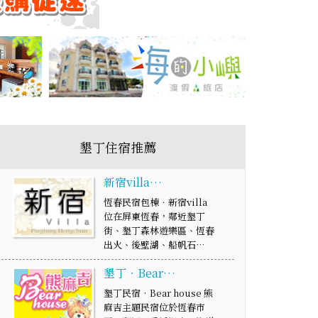
墾丁住宿推薦
新宿villa…
恆春民宿包棟．新宿villa
位在屏東恆春，鄰近墾丁
街、墾丁森林遊樂區、恆春
出火、後壁湖、船帆石…
墾丁‧Bear…
墾丁民宿‧Bear house 熊
麻吉主題民宿位於恆春市