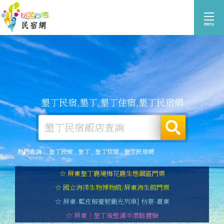
墾丁民宿,墾丁,墾丁住宿,墾丁民宿網
熱門查詢：
墾丁民宿
,
墾丁
,
墾丁住宿
,
墾丁民宿網
☆ 屏東墾丁鹿境梅花鹿生態園區門票
☆ 國立海洋生物博物館/屏東海生館門票
☆ 屏東-藍皮解憂號觀光列車| 枋寮-臺東
☆ 屏東｜墾丁後壁湖半潛艇體驗