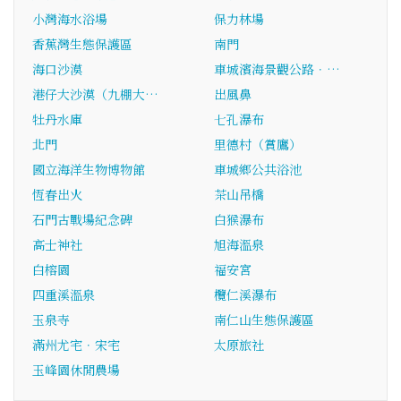
小灣海水浴場
保力林場
香蕉灣生態保護區
南門
海口沙漠
車城濱海景觀公路．…
港仔大沙漠（九棚大…
出風鼻
牡丹水庫
七孔瀑布
北門
里德村（賞鷹）
國立海洋生物博物館
車城鄉公共浴池
恆春出火
茶山吊橋
石門古戰場紀念碑
白猴瀑布
高士神社
旭海溫泉
白榕園
福安宮
四重溪溫泉
欖仁溪瀑布
玉泉寺
南仁山生態保護區
滿州尤宅．宋宅
太原旅社
玉峰園休閒農場