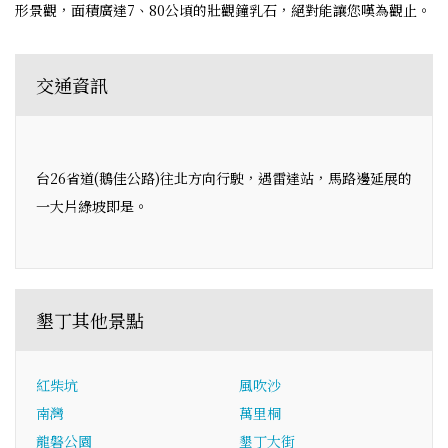
形景觀，面積廣達7、80公頃的壯觀鐘乳石，絕對能讓您嘆為觀止。
交通資訊
台26省道(鵝佳公路)往北方向行駛，遇雷達站，馬路邊延展的
一大片綠坡即是。
墾丁其他景點
紅柴坑
風吹沙
南灣
萬里桐
龍磐公園
墾丁大街