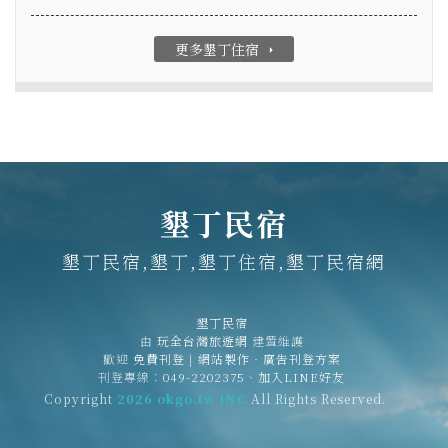
更多墾丁住宿
arrow_right
墾丁民宿
墾丁民宿,墾丁,墾丁住宿,墾丁民宿網
墾丁民宿
由
玩全台灣旅遊網
建置維護
歡迎
免費刊登
|
網站製作‧廣告刊登方案
刊登專線：
049-2202375
、
加入LINE好友
Copyright
2026 okgo.tw INC
All Rights Reserved.