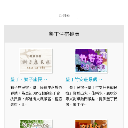
回列表
墾丁住宿推薦
墾丁‧獅子座民…
墾丁竹安莊景觀…
獅子座民宿‧墾丁民宿座落於恆
「墾丁民宿～墾丁竹安莊景觀民
春鎮，為登記0892號的墾丁合
宿」鄰近出火、佳樂水、風吹沙
法民宿，鄰近出火風景區、恆春
等東海岸熱門景點，提供墾丁民
老街、北…
宿、墾丁住…