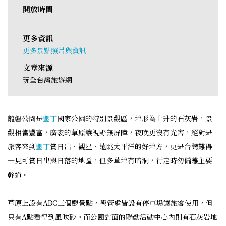
開放時間
-
更多資訊
更多景點照片與資訊
文章來源
玩全台灣旅遊網
龍磐公園是
墾丁
國家公園的特別景觀區，地形為上升的石灰岩，景
觀相當豐富，廣袤的草原讓視野無屏障，夜晚更沒有光害，絕對是
旅客來到
墾丁
賞日出、觀星、遠眺太平洋的好地方，更是台灣難得
一見可賞日出與日落的地區，但多草地有暗洞，行走時勿偏離主要
幹道。
草原上設有ABC三個觀景點，墾管處皆設有停車場讓旅客使用，但
只有A點看得到風吹砂。而公園對面的聯勤活動中心內則有石灰岩地