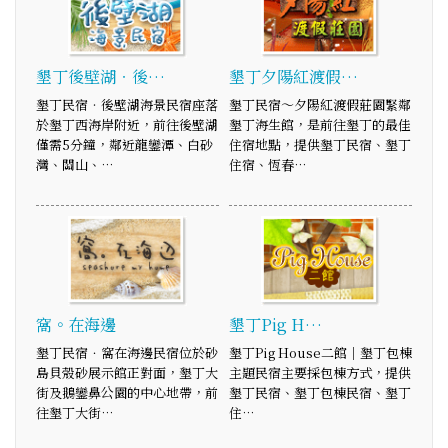
墾丁後壁湖‧後…
墾丁夕陽紅渡假…
墾丁民宿‧後壁湖海景民宿座落
墾丁民宿～夕陽紅渡假莊園緊鄰
於墾丁西海岸附近，前往後壁湖
墾丁海生館，是前往墾丁的最佳
僅需5分鐘，鄰近龍鑾潭、白砂
住宿地點，提供墾丁民宿、墾丁
灣、關山、…
住宿、恆春…
窩。在海邊
墾丁Pig H…
墾丁民宿．窩在海邊民宿位於砂
墾丁Pig House二館｜墾丁包棟
島貝殼砂展示館正對面，墾丁大
主題民宿主要採包棟方式，提供
街及鵝鑾鼻公園的中心地帶，前
墾丁民宿、墾丁包棟民宿、墾丁
往墾丁大街…
住…